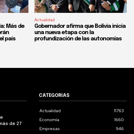
Actualidad
a: Más de
Gobernador afirma que Bolivia inicia
erán
una nueva etapa con la
el país
profundización de las autonomías
CATEGORIAS
Actualidad
11763
ue
Economía
1660
más de 27
Empresas
946