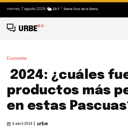
C
viernes, 7 agosto,2026
23.7
Santa Cruz de la Sierra
BO
URBE
Economía
2024: ¿cuáles fu
productos más p
en estas Pascuas
|
urbe
4 abril 2024