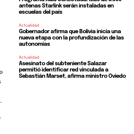
antenas Starlink serán instaladas en
escuelas del país
Actualidad
Gobernador afirma que Bolivia inicia una
nueva etapa con la profundización de las
autonomías
Actualidad
Asesinato del subteniente Salazar
permitió identificar red vinculada a
do
Sebastián Marset, afirma ministro Oviedo
s
SUBSCRIBE
.
ccept the
Privacy Policy
.
n