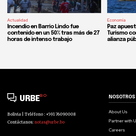
Actualidad
Economía
Incendio en Barrio Lindo fue
Paz apuest
contenido en un 50% tras más de 27
Turismo co
horas de intenso trabajo
alianza púb
BO
NOSOTROS
URBE
About Us
Bolivia | Teléfono : +591 76090008
Partner with 
Contáctanos:
notas@urbe.bo
Careers