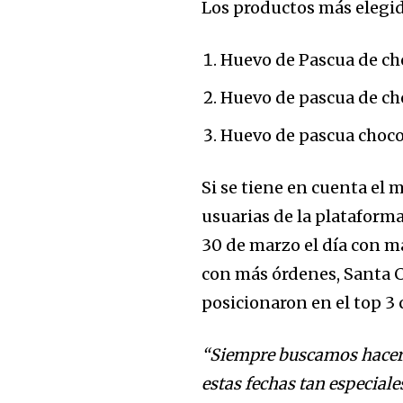
Los productos más elegid
Huevo de Pascua de cho
Huevo de pascua de cho
Huevo de pascua choco
Si se tiene en cuenta el
Join our commu
usuarias de la plataform
SUBSCRIBERS an
30 de marzo el día con m
of the conversa
con más órdenes, Santa C
posicionaron en el top 3 
To subscribe, simply enter your e
the subscribe button below. Don'
won't spam your inbox. Your infor
“Siempre buscamos hacer 
estas fechas tan especial