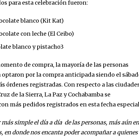
os para esta celebración fueron:
colate blanco (Kit Kat)
colate con leche (El Ceibo)
late blanco y pistacho3
 momento de compra, la mayoría de las personas
nity of
a optaron por la compra anticipada siendo el sába
d be part
ás órdenes registradas. Con respecto a las ciudade
tion.
ruz de la Sierra, La Paz y Cochabamba se
con más pedidos registrados en esta fecha especial
mail address on our website or click
t worry, we respect your privacy and
I've read and a
mation is safe with us.
más simple el día a día de las personas, más aún e
es, en donde nos encanta poder acompañar a quienes