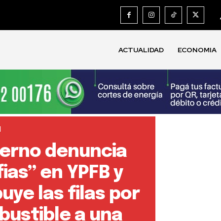
ACTUALIDAD
ECONOMIA
d
erno denuncia
ias” en YPFB y
buye las filas por
ustible a una