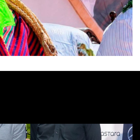
SUBSCRIBE
ccept the
Privacy Policy
.