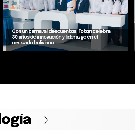
Con un carnaval descuentos, Foton celebra
30 años de innovación y liderazgo en el
mercado boliviano
logía