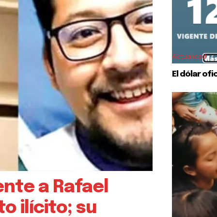
Actualidad
El dólar ofi
ente a Rafael
 ilícito; su