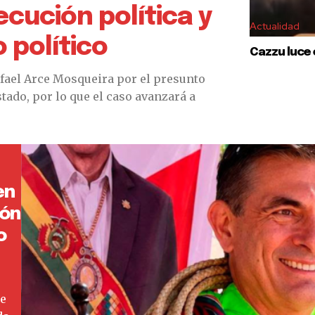
cución política y
Actualidad
 político
Cazzu luce 
afael Arce Mosqueira por el presunto
stado, por lo que el caso avanzará a
en
ión
o
de