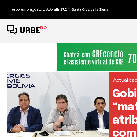
C
miércoles, 5 agosto,2026
27.2
Santa Cruz de la Sierra
BO
URBE
Actualida
Gobi
“maf
atri
comb