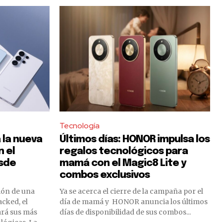
Tecnología
la nueva
Últimos días: HONOR impulsa los
 el
regalos tecnológicos para
esde
mamá con el Magic8 Lite y
combos exclusivos
ión de una
Ya se acerca el cierre de la campaña por el
cked, el
día de mamá y HONOR anuncia los últimos
ará sus más
días de disponibilidad de sus combos...