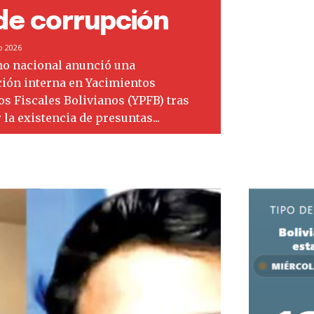
de corrupción
o 2026
no nacional anunció una
ción interna en Yacimientos
os Fiscales Bolivianos (YPFB) tras
la existencia de presuntas...