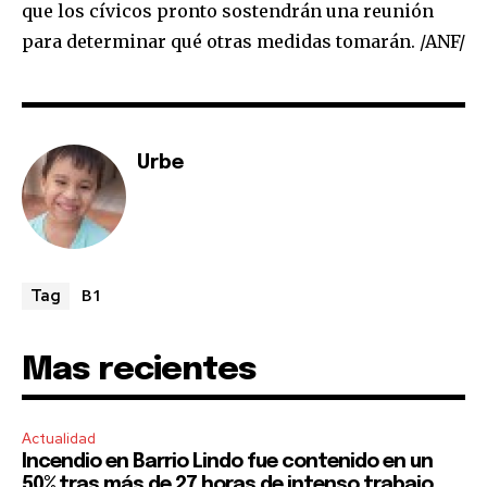
que los cívicos pronto sostendrán una reunión
To subscribe, simply enter your email address on our website
para determinar qué otras medidas tomarán. /ANF/
or click the subscribe button below. Don't worry, we respect
your privacy and won't spam your inbox. Your information is
safe with us.
Urbe
SUBSCRIBE
B1
Tag
I've read and accept the
Privacy Policy
.
Mas recientes
Actualidad
Incendio en Barrio Lindo fue contenido en un
50% tras más de 27 horas de intenso trabajo