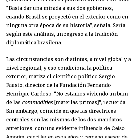
Join our community of
“Basta dar una mirada a sus dos gobiernos,
SUBSCRIBERS and be part of the
cuando Brasil se proyectó en el exterior como en
conversation.
ninguna otra época de su historia”, señala. Sería,
To subscribe, simply enter your email address on our website
según este análisis, un regreso a la tradición
or click the subscribe button below. Don't worry, we respect
diplomática brasileña.
your privacy and won't spam your inbox. Your information is
safe with us.
Las circunstancias son distintas, a nivel global y a
nivel regional, y eso condiciona la política
exterior, matiza el científico político Sergio
Fausto, director de la Fundación Fernando
SUBSCRIBE
Henrique Cardoso. “No estamos viviendo un bum
de las
commodities
[materias primas]”, recuerda.
I've read and accept the
Privacy Policy
.
Sin embargo, coincide en que las directrices
centrales son las mismas de los dos mandatos
anteriores, con una evidente influe
ncia de Celso
Amorim, canciller en esos años y cercano asesor de