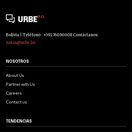
BO
URBE
Bolivia | Teléfono : +591 76090008 Contáctanos:
notas@urbe.bo
NOSOTROS
About Us
Partner with Us
Careers
Contact us
TENDENCIAS