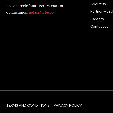
About Us
Bolivia | Teléfono : +591 76090008
Partner with 
Contáctanos:
notas@urbe.bo
Careers
Contact us
TERMS AND CONDITIONS
PRIVACY POLICY