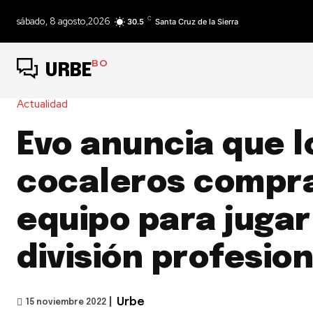
C
sábado, 8 agosto,2026
30.5
Santa Cruz de la Sierra
BO
URBE
Actualidad
Evo anuncia que l
cocaleros compr
equipo para jugar
división profesion
|
Urbe
15 noviembre 2022