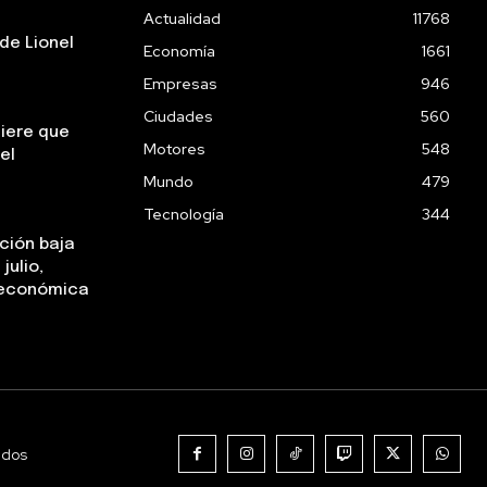
Actualidad
11768
de Lionel
Economía
1661
Empresas
946
Ciudades
560
uiere que
Motores
548
el
Mundo
479
Tecnología
344
ación baja
julio,
a económica
ados