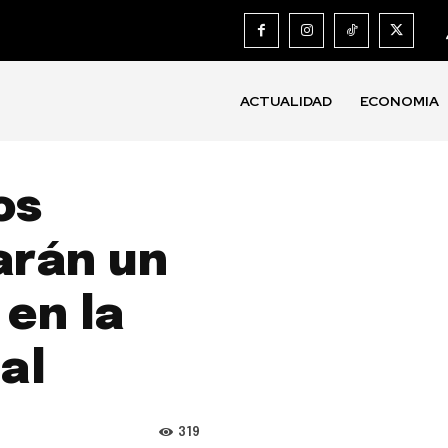
ACTUALIDAD
ECONOMIA
os
arán un
 en la
al
319