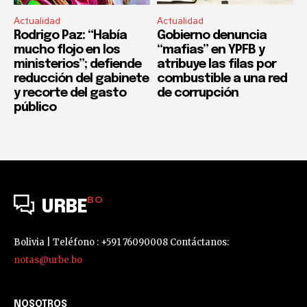
Actualidad
Actualidad
Rodrigo Paz: “Había
Gobierno denuncia
mucho flojo en los
“mafias” en YPFB y
ministerios”; defiende
atribuye las filas por
reducción del gabinete
combustible a una red
y recorte del gasto
de corrupción
público
BO
URBE
Bolivia | Teléfono : +591 76090008 Contáctanos:
notas@urbe.bo
NOSOTROS