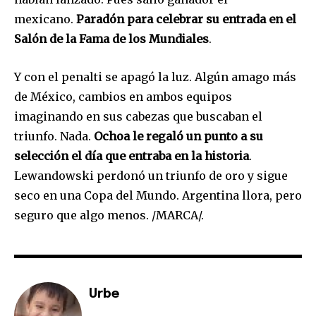
To subscribe, simply enter your email address on our website
mexicano.
Paradón para celebrar su entrada en el
or click the subscribe button below. Don't worry, we respect
your privacy and won't spam your inbox. Your information is
Salón de la Fama de los Mundiales
.
safe with us.
Y con el penalti se apagó la luz. Algún amago más
de México, cambios en ambos equipos
imaginando en sus cabezas que buscaban el
triunfo. Nada.
Ochoa le regaló un punto a su
SUBSCRIBE
selección el día que entraba en la historia
.
Lewandowski perdonó un triunfo de oro y sigue
I've read and accept the
Privacy Policy
.
seco en una Copa del Mundo. Argentina llora, pero
seguro que algo menos. /MARCA/.
Urbe