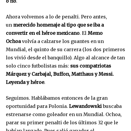
o no
.
Ahora volvemos a lo de penalti. Pero antes,
un
merecido homenaje al tipo que se iba a
convertir en el héroe mexicano
. El
Memo
Ochoa
volvía a calzarse los guantes en un
Mundial, el quinto de su carrera (los dos primeros
los vivió desde el banquillo). Algo al alcance de tan
solo cinco futbolistas más:
sus compatriotas
Márquez y Carbajal, Buffon, Matthaus y Messi.
Leyenda y héroe
.
Seguimos. Hablábamos entonces de la gran
oportunidad para Polonia.
Lewandowski
buscaba
Join our community of
estrenarse como goleador en un Mundial. Ochoa,
SUBSCRIBERS and be part of the
conversation.
parar su primer penalti de los últimos 32 que le
habían lanzado. Pues salió ganador el