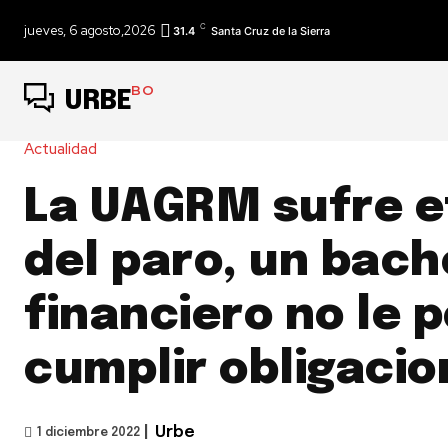
C
jueves, 6 agosto,2026
31.4
Santa Cruz de la Sierra
BO
URBE
Actualidad
La UAGRM sufre e
del paro, un bach
financiero no le 
cumplir obligaci
|
Urbe
1 diciembre 2022