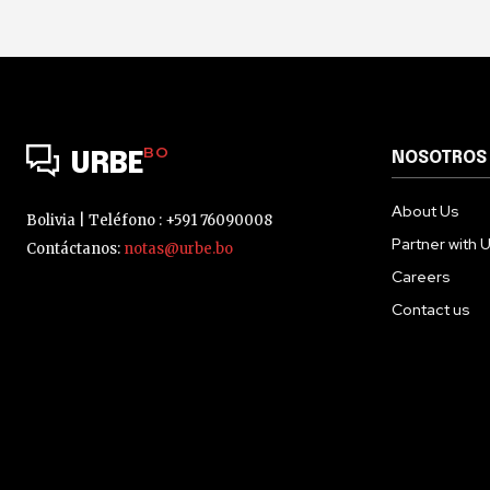
BO
NOSOTROS
URBE
About Us
Bolivia | Teléfono : +591 76090008
Partner with 
Contáctanos:
notas@urbe.bo
Careers
Contact us