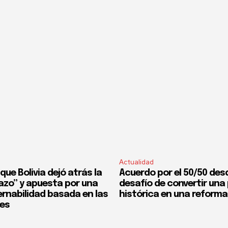
Actualidad
que Bolivia dejó atrás la
Acuerdo por el 50/50 desd
fazo” y apuesta por una
desafío de convertir un
rnabilidad basada en las
histórica en una reforma
nes