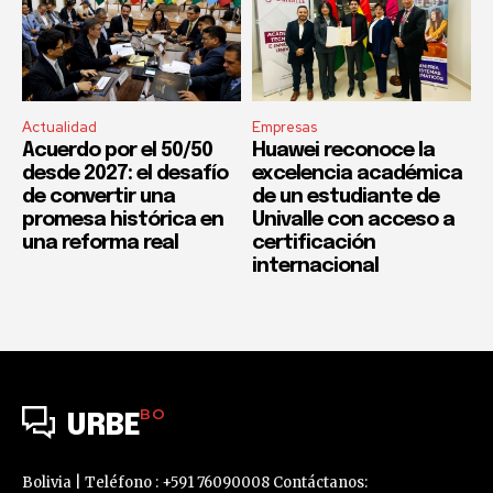
Actualidad
Empresas
Acuerdo por el 50/50
Huawei reconoce la
desde 2027: el desafío
excelencia académica
de convertir una
de un estudiante de
promesa histórica en
Univalle con acceso a
una reforma real
certificación
internacional
BO
URBE
Bolivia | Teléfono : +591 76090008 Contáctanos: