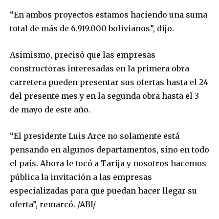
“En ambos proyectos estamos haciendo una suma
total de más de 6.919.000 bolivianos”, dijo.
Asimismo, precisó que las empresas
constructoras interesadas en la primera obra
carretera pueden presentar sus ofertas hasta el 24
Join our community of
del presente mes y en la segunda obra hasta el 3
SUBSCRIBERS and be part of the
de mayo de este año.
conversation.
“El presidente Luis Arce no solamente está
To subscribe, simply enter your email address on our website
or click the subscribe button below. Don't worry, we respect
pensando en algunos departamentos, sino en todo
your privacy and won't spam your inbox. Your information is
el país. Ahora le tocó a Tarija y nosotros hacemos
safe with us.
pública la invitación a las empresas
especializadas para que puedan hacer llegar su
oferta”, remarcó. /ABI/