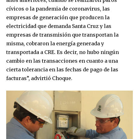
cívicos o la pandemia de coronavirus, las
empresas de generación que producen la
Join our community of
electricidad que demanda Santa Cruz y las
SUBSCRIBERS and be part of the
empresas de transmisión que transportan la
conversation.
misma, cobraron la energía generada y
To subscribe, simply enter your email address on our website
transportada a CRE. Es decir, no hubo ningún
or click the subscribe button below. Don't worry, we respect
cambio en las transacciones en cuanto a una
your privacy and won't spam your inbox. Your information is
safe with us.
cierta tolerancia en las fechas de pago de las
facturas”, advirtió Choque.
SUBSCRIBE
I've read and accept the
Privacy Policy
.