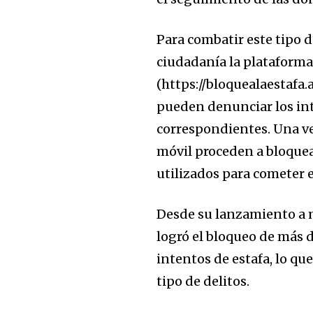
Join our commu
SUBSCRIBERS an
Para combatir este tipo de
of the conversa
ciudadanía la plataforma 
(https://bloquealaestafa.
To subscribe, simply enter your e
pueden denunciar los in
the subscribe button below. Don'
won't spam your inbox. Your infor
correspondientes. Una vez
móvil proceden a bloquear
utilizados para cometer e
Desde su lanzamiento a m
logró el bloqueo de más d
intentos de estafa, lo qu
tipo de delitos.