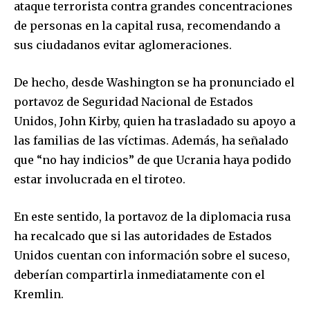
ataque terrorista contra grandes concentraciones
or click the subscribe button below. Don't worry, we respect
de personas en la capital rusa, recomendando a
your privacy and won't spam your inbox. Your information is
safe with us.
sus ciudadanos evitar aglomeraciones.
De hecho, desde Washington se ha pronunciado el
portavoz de Seguridad Nacional de Estados
Unidos, John Kirby, quien ha trasladado su apoyo a
SUBSCRIBE
las familias de las víctimas. Además, ha señalado
que “no hay indicios” de que Ucrania haya podido
I've read and accept the
Privacy Policy
.
estar involucrada en el tiroteo.
En este sentido, la portavoz de la diplomacia rusa
ha recalcado que si las autoridades de Estados
Unidos cuentan con información sobre el suceso,
deberían compartirla inmediatamente con el
Kremlin.