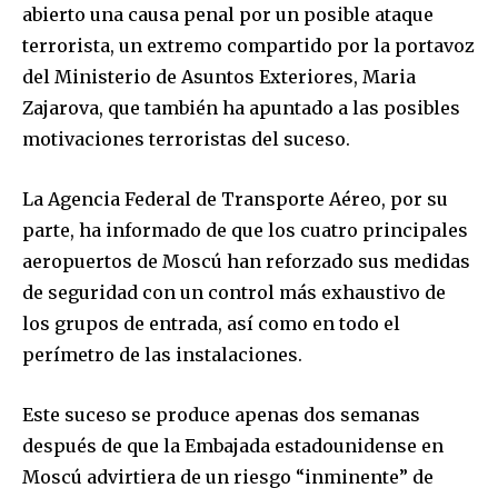
abierto una causa penal por un posible ataque
terrorista, un extremo compartido por la portavoz
del Ministerio de Asuntos Exteriores, Maria
Zajarova, que también ha apuntado a las posibles
motivaciones terroristas del suceso.
La Agencia Federal de Transporte Aéreo, por su
parte, ha informado de que los cuatro principales
aeropuertos de Moscú han reforzado sus medidas
de seguridad con un control más exhaustivo de
los grupos de entrada, así como en todo el
perímetro de las instalaciones.
Join our community of
Este suceso se produce apenas dos semanas
SUBSCRIBERS and be part of the
después de que la Embajada estadounidense en
conversation.
Moscú advirtiera de un riesgo “inminente” de
To subscribe, simply enter your email address on our website