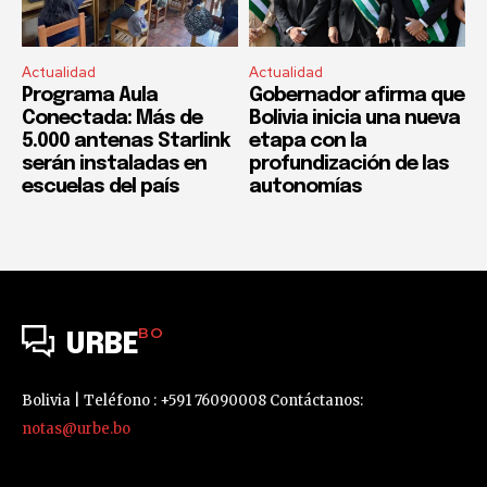
Actualidad
Actualidad
Programa Aula
Gobernador afirma que
Conectada: Más de
Bolivia inicia una nueva
5.000 antenas Starlink
etapa con la
serán instaladas en
profundización de las
escuelas del país
autonomías
BO
URBE
Bolivia | Teléfono : +591 76090008 Contáctanos:
notas@urbe.bo