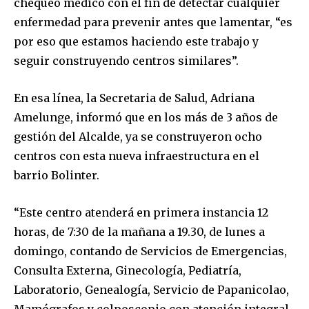
chequeo médico con el fin de detectar cualquier
safe with us.
enfermedad para prevenir antes que lamentar, “es
por eso que estamos haciendo este trabajo y
seguir construyendo centros similares”.
SUBSCRIBE
En esa línea, la Secretaria de Salud, Adriana
Amelunge, informó que en los más de 3 años de
I've read and accept the
Privacy Policy
.
gestión del Alcalde, ya se construyeron ocho
centros con esta nueva infraestructura en el
barrio Bolinter.
“Este centro atenderá en primera instancia 12
horas, de 7:30 de la mañana a 19.30, de lunes a
domingo, contando de Servicios de Emergencias,
Consulta Externa, Ginecología, Pediatría,
Laboratorio, Genealogía, Servicio de Papanicolao,
Mamógrafos y colposcopio con atención integral