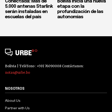
Conectada: Más de
Bolivia inicia una nueva
5.000 antenas Starlink
etapa con la
serán instaladas en
profundización de las
escuelas del país
autonomías
BO
URBE
Bolivia | Teléfono : +591 76090008 Contáctanos:
notas@urbe.bo
NOSOTROS
About Us
Partner with Us