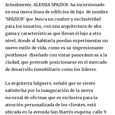
Actualmente, ALESSIA SPAZIOS ha incursionado
en una nueva línea de edificios de lujo de nombre
Join our community of
‘SPAZIOS’ que busca un confort y exclusividad
SUBSCRIBERS and be part of the
para los usuarios, con una arquitectura de alta
conversation.
gama y características que llevan el lujo a otro
To subscribe, simply enter your email address on our website
nivel, donde al habitarla puedan experimentar un
or click the subscribe button below. Don't worry, we respect
nuevo estilo de vida, como es su impresionante
your privacy and won't spam your inbox. Your information is
safe with us.
penthouse diseñado con vistas panorámicas a la
ciudad, que pretende posicionarse en el mercado
de desarrollo inmobiliario como los líderes.
La arquitecta Salguero, señaló que se siente
SUBSCRIBE
satisfecha por la inauguración de la nueva
sucursal de oficinas que es exclusiva para la
I've read and accept the
Privacy Policy
.
atención personalizada de los clientes, está
ubicada en la avenida San Martín esquina, calle 9