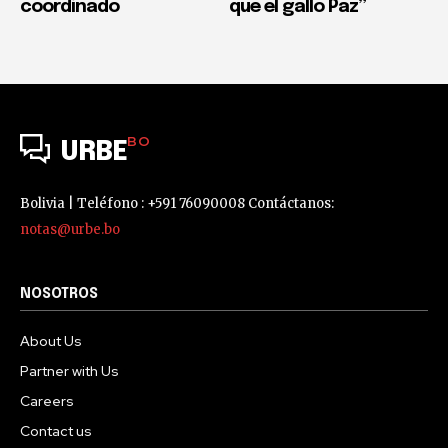
coordinado
que el gallo Paz”
BO
URBE
Bolivia | Teléfono : +591 76090008 Contáctanos:
notas@urbe.bo
NOSOTROS
About Us
Partner with Us
Careers
Contact us