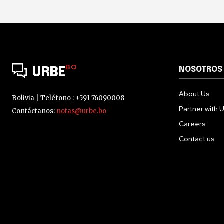
BO
NOSOTROS
URBE
About Us
Bolivia | Teléfono : +591 76090008
Partner with 
Contáctanos:
notas@urbe.bo
Careers
Contact us