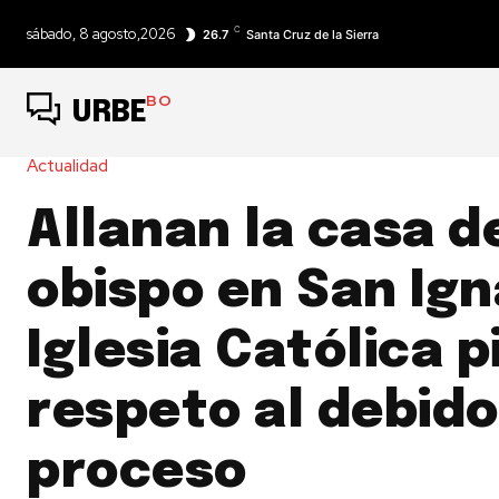
C
sábado, 8 agosto,2026
26.7
Santa Cruz de la Sierra
BO
URBE
Actualidad
Allanan la casa d
obispo en San Ign
Iglesia Católica p
respeto al debido
proceso