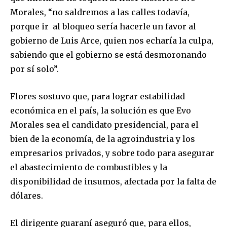
Morales, “no saldremos a las calles todavía,
Join our community of
porque ir al bloqueo sería hacerle un favor al
SUBSCRIBERS and be part of the
gobierno de Luis Arce, quien nos echaría la culpa,
conversation.
sabiendo que el gobierno se está desmoronando
por sí solo”.
To subscribe, simply enter your email address on our website
or click the subscribe button below. Don't worry, we respect
your privacy and won't spam your inbox. Your information is
Flores sostuvo que, para lograr estabilidad
safe with us.
económica en el país, la solución es que Evo
Morales sea el candidato presidencial, para el
bien de la economía, de la agroindustria y los
empresarios privados, y sobre todo para asegurar
SUBSCRIBE
el abastecimiento de combustibles y la
disponibilidad de insumos, afectada por la falta de
I've read and accept the
Privacy Policy
.
dólares.
El dirigente guaraní aseguró que, para ellos,