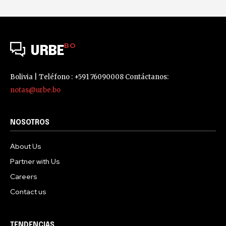
BO
URBE
Bolivia | Teléfono : +591 76090008 Contáctanos:
notas@urbe.bo
NOSOTROS
About Us
Partner with Us
Careers
Contact us
TENDENCIAS