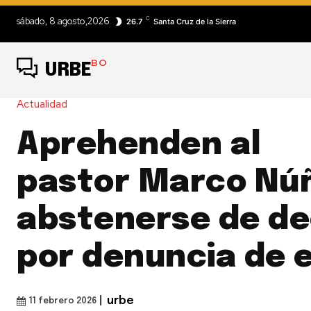
C
sábado, 8 agosto,2026
26.7
Santa Cruz de la Sierra
BO
URBE
Actualidad
Aprehenden al
pastor Marco Núñ
abstenerse de de
por denuncia de 
|
urbe
11 febrero 2026