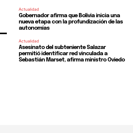
SUBSCRIBE
Actualidad
Gobernador afirma que Bolivia inicia una
ccept the
Privacy Policy
.
nueva etapa con la profundización de las
autonomías
Actualidad
Asesinato del subteniente Salazar
permitió identificar red vinculada a
Sebastián Marset, afirma ministro Oviedo