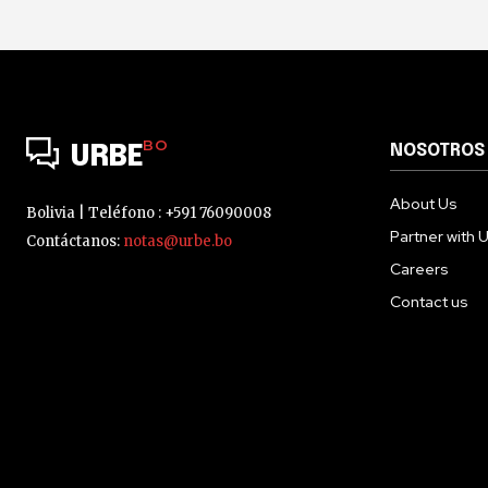
BO
NOSOTROS
URBE
About Us
Bolivia | Teléfono : +591 76090008
Partner with 
Contáctanos:
notas@urbe.bo
Careers
Contact us