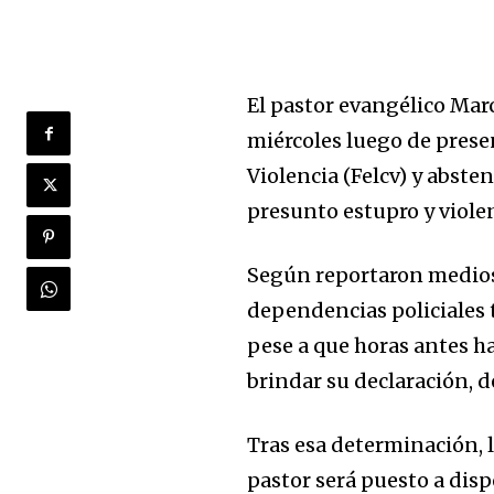
El pastor evangélico Mar
miércoles luego de prese
Violencia (Felcv) y abste
presunto estupro y violen
Según reportaron medios 
dependencias policiales t
pese a que horas antes 
brindar su declaración, 
Join our commu
SUBSCRIBERS an
Tras esa determinación, 
of the conversa
pastor será puesto a disp