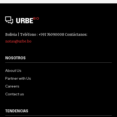
BO
URBE
Bolivia | Teléfono : +591 76090008 Contáctanos:
notas@urbe.bo
NOSOTROS
About Us
Partner with Us
Careers
Contact us
TENDENCIAS