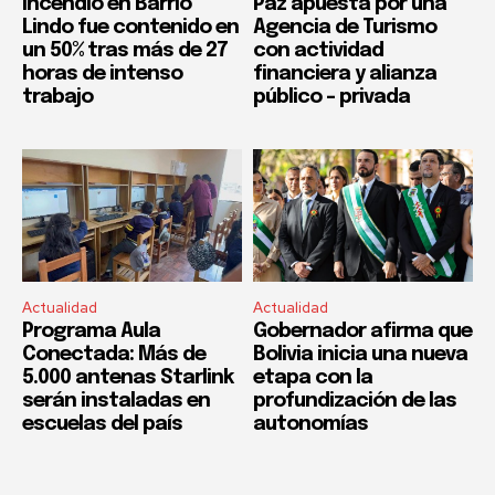
Incendio en Barrio
Paz apuesta por una
Lindo fue contenido en
Agencia de Turismo
un 50% tras más de 27
con actividad
horas de intenso
financiera y alianza
trabajo
público – privada
Actualidad
Actualidad
Programa Aula
Gobernador afirma que
Conectada: Más de
Bolivia inicia una nueva
5.000 antenas Starlink
etapa con la
serán instaladas en
profundización de las
escuelas del país
autonomías