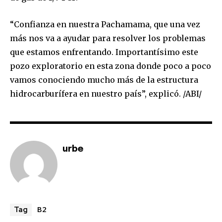
“Confianza en nuestra Pachamama, que una vez
SUBSCRIBE
más nos va a ayudar para resolver los problemas
que estamos enfrentando. Importantísimo este
I've read and accept the
Privacy Policy
.
pozo exploratorio en esta zona donde poco a poco
vamos conociendo mucho más de la estructura
hidrocarburífera en nuestro país”, explicó. /ABI/
urbe
B2
Tag