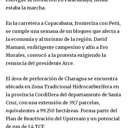
estaba la marcha.
En la carretera a Copacabana, fronteriza con Perú,
se cumple una semana de un bloqueo que afecta a
la economía y al turismo de la región. David
Mamani, exdirigente campesino y afín a Evo
Morales, convocó a la protesta exigiendo la
renuncia del presidente Arce.
Join our community of
SUBSCRIBERS and be part of the
El área de perforación de Charagua se encuentra
conversation.
ubicada en Zona Tradicional Hidrocarburífera en
To subscribe, simply enter your email address on our website
la provincia Cordillera del departamento de Santa
or click the subscribe button below. Don't worry, we respect
Cruz, con una extensión de 39,7 parcelas,
your privacy and won't spam your inbox. Your information is
equivalentes a 99.250 hectáreas. Forma parte del
safe with us.
Plan de Reactivación del Upstream y un potencial
de gas de 1,4 TCF.