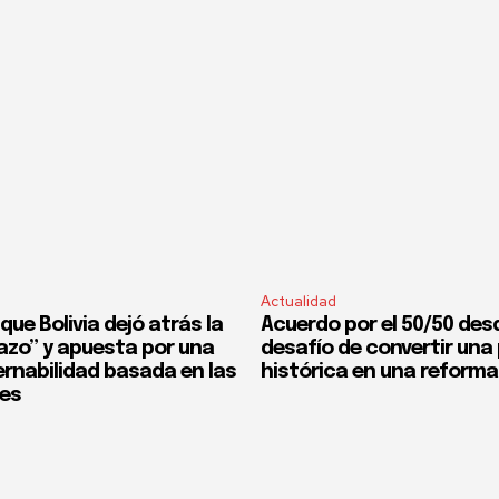
Actualidad
que Bolivia dejó atrás la
Acuerdo por el 50/50 desd
fazo” y apuesta por una
desafío de convertir un
rnabilidad basada en las
histórica en una reforma
nes