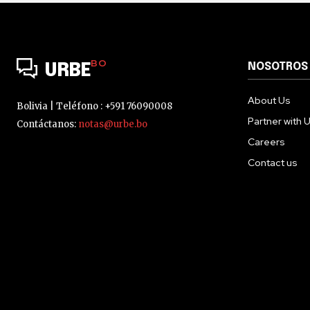
BO
NOSOTROS
URBE
About Us
Bolivia | Teléfono : +591 76090008
Partner with 
Contáctanos:
notas@urbe.bo
Careers
Contact us