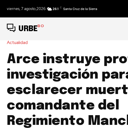
C
viernes, 7 agosto,2026
26.1
Santa Cruz de la Sierra
BO
URBE
Actualidad
Arce instruye pr
investigación par
esclarecer muert
comandante del
Regimiento Manc