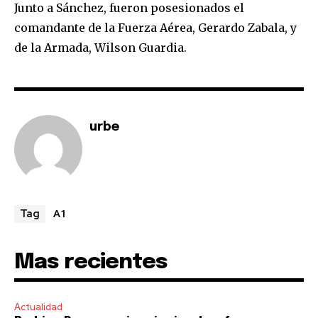
Junto a Sánchez, fueron posesionados el
comandante de la Fuerza Aérea, Gerardo Zabala, y
de la Armada, Wilson Guardia.
urbe
Join our community of
SUBSCRIBERS and be part of the
conversation.
A1
Tag
To subscribe, simply enter your email address on our website
or click the subscribe button below. Don't worry, we respect
Mas recientes
your privacy and won't spam your inbox. Your information is
safe with us.
Actualidad