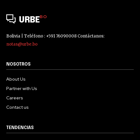
BO
URBE
Bolivia | Teléfono : +591 76090008 Contáctanos:
notas@urbe.bo
NOSOTROS
About Us
Partner with Us
Careers
Contact us
TENDENCIAS