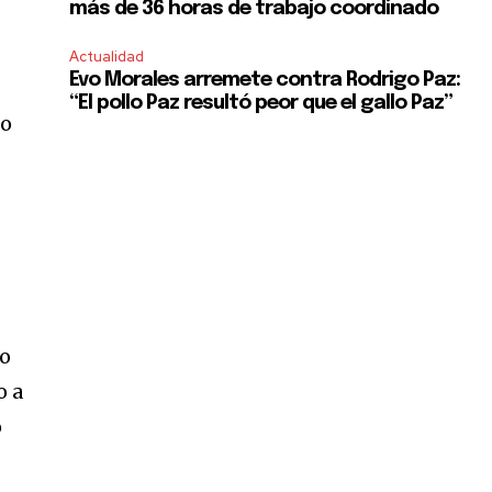
más de 36 horas de trabajo coordinado
Actualidad
Evo Morales arremete contra Rodrigo Paz:
“El pollo Paz resultó peor que el gallo Paz”
do
l
eo
o a
o