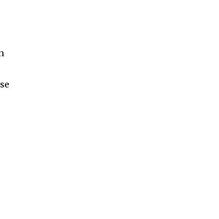
ón
 se