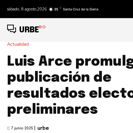
C
sábado, 8 agosto,2026
35
Santa Cruz de la Sierra
BO
URBE
Actualidad
Luis Arce promulg
publicación de
resultados elect
preliminares
|
urbe
7 junio 2025