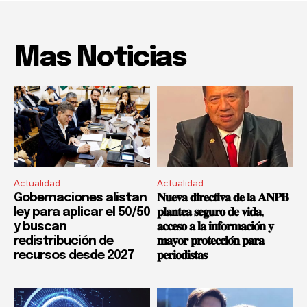
Mas Noticias
Actualidad
Actualidad
Gobernaciones alistan
𝐍𝐮𝐞𝐯𝐚 𝐝𝐢𝐫𝐞𝐜𝐭𝐢𝐯𝐚 𝐝𝐞 𝐥𝐚 𝐀𝐍𝐏𝐁
ley para aplicar el 50/50
𝐩𝐥𝐚𝐧𝐭𝐞𝐚 𝐬𝐞𝐠𝐮𝐫𝐨 𝐝𝐞 𝐯𝐢𝐝𝐚,
y buscan
𝐚𝐜𝐜𝐞𝐬𝐨 𝐚 𝐥𝐚 𝐢𝐧𝐟𝐨𝐫𝐦𝐚𝐜𝐢𝐨́𝐧 𝐲
redistribución de
𝐦𝐚𝐲𝐨𝐫 𝐩𝐫𝐨𝐭𝐞𝐜𝐜𝐢𝐨́𝐧 𝐩𝐚𝐫𝐚
recursos desde 2027
𝐩𝐞𝐫𝐢𝐨𝐝𝐢𝐬𝐭𝐚𝐬