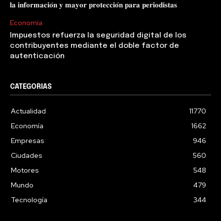
𝐥𝐚 𝐢𝐧𝐟𝐨𝐫𝐦𝐚𝐜𝐢𝐨́𝐧 𝐲 𝐦𝐚𝐲𝐨𝐫 𝐩𝐫𝐨𝐭𝐞𝐜𝐜𝐢𝐨́𝐧 𝐩𝐚𝐫𝐚 𝐩𝐞𝐫𝐢𝐨𝐝𝐢𝐬𝐭𝐚𝐬
Economía
Impuestos refuerza la seguridad digital de los
contribuyentes mediante el doble factor de
autenticación
CATEGORIAS
Actualidad
11770
Economía
1662
Empresas
946
Ciudades
560
Motores
548
Mundo
479
Tecnología
344