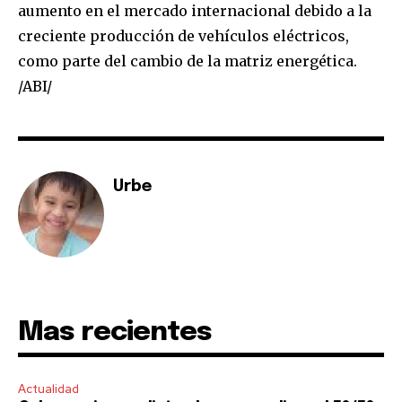
conversation.
aumento en el mercado internacional debido a la
creciente producción de vehículos eléctricos,
To subscribe, simply enter your email address on our website
or click the subscribe button below. Don't worry, we respect
como parte del cambio de la matriz energética.
your privacy and won't spam your inbox. Your information is
/ABI/
safe with us.
Urbe
SUBSCRIBE
I've read and accept the
Privacy Policy
.
Mas recientes
Actualidad