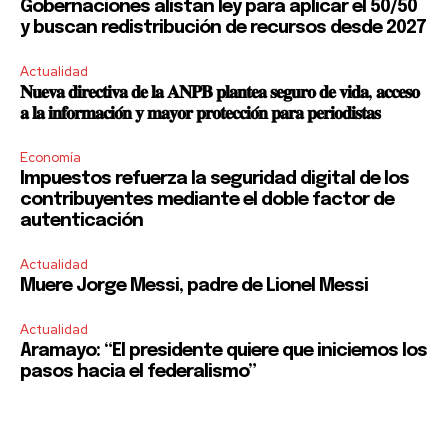
Gobernaciones alistan ley para aplicar el 50/50
y buscan redistribución de recursos desde 2027
Actualidad
𝐍𝐮𝐞𝐯𝐚 𝐝𝐢𝐫𝐞𝐜𝐭𝐢𝐯𝐚 𝐝𝐞 𝐥𝐚 𝐀𝐍𝐏𝐁 𝐩𝐥𝐚𝐧𝐭𝐞𝐚 𝐬𝐞𝐠𝐮𝐫𝐨 𝐝𝐞 𝐯𝐢𝐝𝐚, 𝐚𝐜𝐜𝐞𝐬𝐨
𝐚 𝐥𝐚 𝐢𝐧𝐟𝐨𝐫𝐦𝐚𝐜𝐢𝐨́𝐧 𝐲 𝐦𝐚𝐲𝐨𝐫 𝐩𝐫𝐨𝐭𝐞𝐜𝐜𝐢𝐨́𝐧 𝐩𝐚𝐫𝐚 𝐩𝐞𝐫𝐢𝐨𝐝𝐢𝐬𝐭𝐚𝐬
Economía
Impuestos refuerza la seguridad digital de los
contribuyentes mediante el doble factor de
autenticación
Actualidad
Muere Jorge Messi, padre de Lionel Messi
Actualidad
Aramayo: “El presidente quiere que iniciemos los
pasos hacia el federalismo”