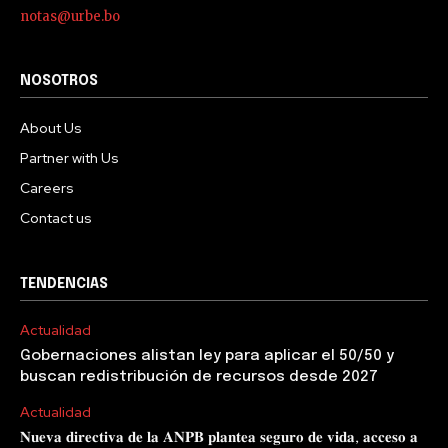
notas@urbe.bo
NOSOTROS
About Us
Partner with Us
Careers
Contact us
TENDENCIAS
Actualidad
Gobernaciones alistan ley para aplicar el 50/50 y
buscan redistribución de recursos desde 2027
Actualidad
𝐍𝐮𝐞𝐯𝐚 𝐝𝐢𝐫𝐞𝐜𝐭𝐢𝐯𝐚 𝐝𝐞 𝐥𝐚 𝐀𝐍𝐏𝐁 𝐩𝐥𝐚𝐧𝐭𝐞𝐚 𝐬𝐞𝐠𝐮𝐫𝐨 𝐝𝐞 𝐯𝐢𝐝𝐚, 𝐚𝐜𝐜𝐞𝐬𝐨 𝐚