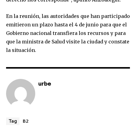
SUBSCRIBERS and be part of the
conversation.
En la reunión, las autoridades que han participado
To subscribe, simply enter your email address on our website
emitieron un plazo hasta el 4 de junio para que el
or click the subscribe button below. Don't worry, we respect
Gobierno nacional transfiera los recursos y para
your privacy and won't spam your inbox. Your information is
safe with us.
que la ministra de Salud visite la ciudad y constate
la situación.
SUBSCRIBE
urbe
I've read and accept the
Privacy Policy
.
B2
Tag