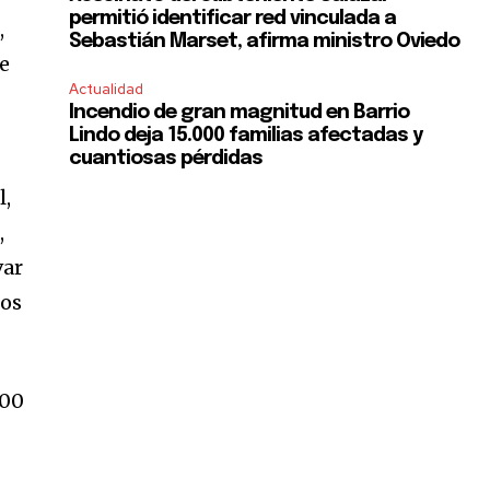
permitió identificar red vinculada a
,
Sebastián Marset, afirma ministro Oviedo
e
Actualidad
Incendio de gran magnitud en Barrio
Lindo deja 15.000 familias afectadas y
cuantiosas pérdidas
l,
,
var
los
:00