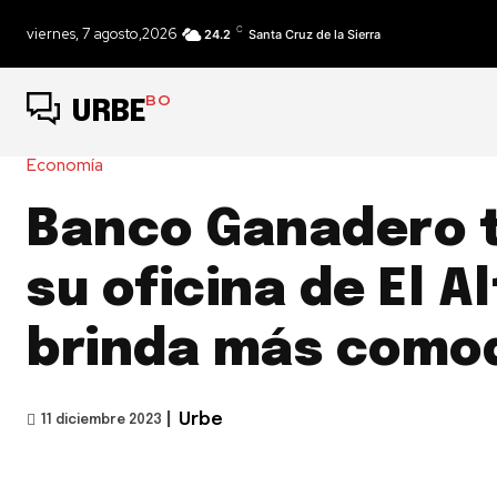
C
viernes, 7 agosto,2026
24.2
Santa Cruz de la Sierra
BO
URBE
Economía
Banco Ganadero 
su oficina de El Al
brinda más como
|
Urbe
11 diciembre 2023