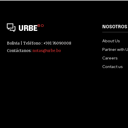
BO
NOSOTROS
URBE
About Us
Bolivia | Teléfono : +591 76090008
Partner with 
Contáctanos:
notas@urbe.bo
Careers
Contact us