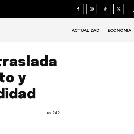
ACTUALIDAD
ECONOMIA
traslada
to y
didad
242