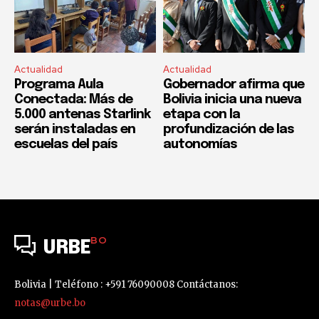
Actualidad
Actualidad
Programa Aula
Gobernador afirma que
Conectada: Más de
Bolivia inicia una nueva
5.000 antenas Starlink
etapa con la
serán instaladas en
profundización de las
escuelas del país
autonomías
BO
URBE
Bolivia | Teléfono : +591 76090008 Contáctanos:
notas@urbe.bo