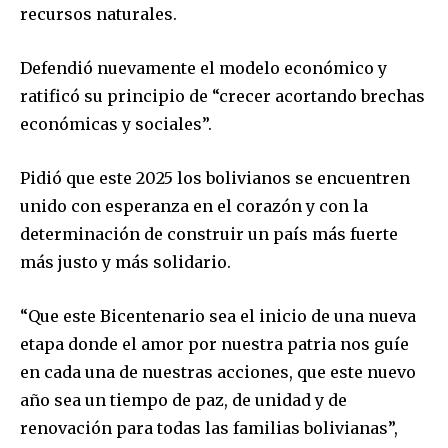
recursos naturales.
To subscribe, simply enter your email address on our website
or click the subscribe button below. Don't worry, we respect
your privacy and won't spam your inbox. Your information is
Defendió nuevamente el modelo económico y
safe with us.
ratificó su principio de “crecer acortando brechas
económicas y sociales”.
Pidió que este 2025 los bolivianos se encuentren
unido con esperanza en el corazón y con la
SUBSCRIBE
determinación de construir un país más fuerte
I've read and accept the
Privacy Policy
.
más justo y más solidario.
“Que este Bicentenario sea el inicio de una nueva
etapa donde el amor por nuestra patria nos guíe
en cada una de nuestras acciones, que este nuevo
año sea un tiempo de paz, de unidad y de
renovación para todas las familias bolivianas”,