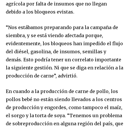
agrícola por falta de insumos que no llegan
debido a los bloqueos evistas.
“Nos estábamos preparando para la campaña de
siembra, y se está viendo afectada porque,
evidentemente, los bloqueos han impedido el flujo
del diésel, gasolina, de insumos, semillas y
demás. Esto podría tener un correlato importante
Join our community of
la siguiente gestión. Ni que se diga en relación a la
SUBSCRIBERS and be part of the
producción de carne”, advirtió.
conversation.
To subscribe, simply enter your email address on our website
En cuando a la producción de carne de pollo, los
or click the subscribe button below. Don't worry, we respect
pollos bebé no están siendo llevados a los centros
your privacy and won't spam your inbox. Your information is
de producción y engordes, como tampoco el maíz,
safe with us.
el sorgo y la torta de soya. “Tenemos un problema
de sobreproducción en alguna región del país, que