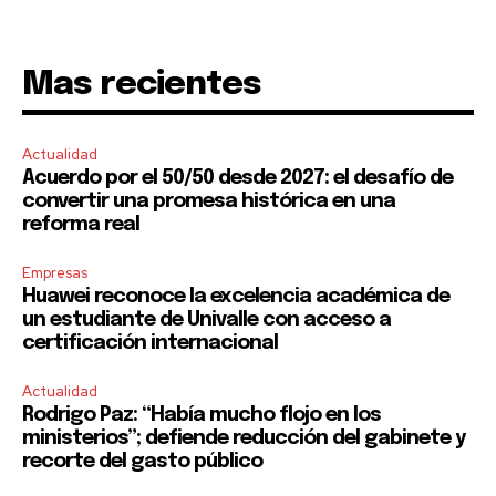
your privacy and won't spam your inbox. Your information is
safe with us.
Mas recientes
Actualidad
Acuerdo por el 50/50 desde 2027: el desafío de
SUBSCRIBE
convertir una promesa histórica en una
reforma real
I've read and accept the
Privacy Policy
.
Empresas
Huawei reconoce la excelencia académica de
un estudiante de Univalle con acceso a
certificación internacional
Actualidad
Rodrigo Paz: “Había mucho flojo en los
ministerios”; defiende reducción del gabinete y
recorte del gasto público