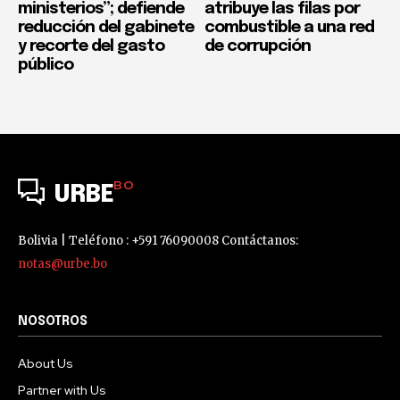
ministerios”; defiende
atribuye las filas por
reducción del gabinete
combustible a una red
y recorte del gasto
de corrupción
público
BO
URBE
Bolivia | Teléfono : +591 76090008 Contáctanos:
notas@urbe.bo
NOSOTROS
About Us
Partner with Us