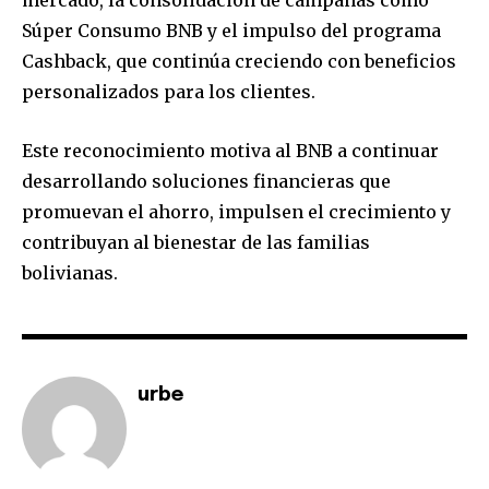
Súper Consumo BNB y el impulso del programa
Cashback, que continúa creciendo con beneficios
personalizados para los clientes.
Este reconocimiento motiva al BNB a continuar
desarrollando soluciones financieras que
promuevan el ahorro, impulsen el crecimiento y
contribuyan al bienestar de las familias
bolivianas.
Join our community of
SUBSCRIBERS and be part of the
urbe
conversation.
To subscribe, simply enter your email address on our website
or click the subscribe button below. Don't worry, we respect