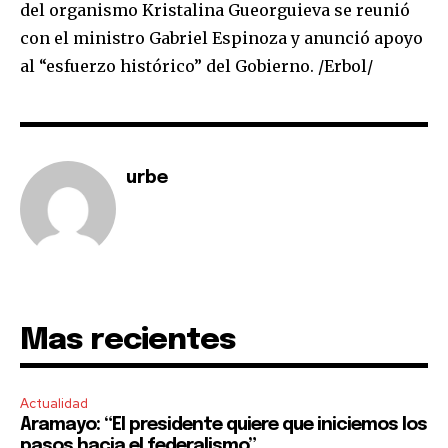
del organismo Kristalina Gueorguieva se reunió
To subscribe, simply enter your email address on our website
con el ministro Gabriel Espinoza y anunció apoyo
or click the subscribe button below. Don't worry, we respect
al “esfuerzo histórico” del Gobierno. /Erbol/
your privacy and won't spam your inbox. Your information is
safe with us.
urbe
SUBSCRIBE
I've read and accept the
Privacy Policy
.
Mas recientes
Actualidad
Aramayo: “El presidente quiere que iniciemos los
pasos hacia el federalismo”