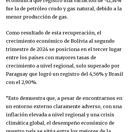
económica que registró una variación de -12,14%
fue la de petróleo crudo y gas natural, debido a la
menor producción de gas.
Como resultado de esta recuperación, el
crecimiento económico de Bolivia al segundo
trimestre de 2024 se posiciona en el tercer lugar
entre los países con mayores tasas de
crecimiento a nivel regional, solo superado por
Paraguay que logró un registro del 4,56% y Brasil
con el 2,90%.
“Esto demuestra que, a pesar de encontrarnos en
un entorno externo claramente adverso, con una
inflación elevada a nivel regional y una crisis
Join our community of
climática global, el desempeño económico de
SUBSCRIBERS and be part of the
nuestro país se sitúa entre los mejores de la