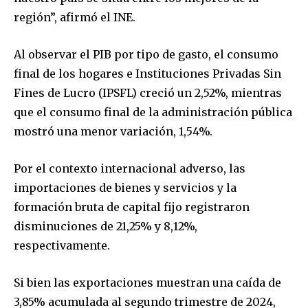
conversation.
región”, afirmó el INE.
To subscribe, simply enter your email address on our website
Al observar el PIB por tipo de gasto, el consumo
or click the subscribe button below. Don't worry, we respect
your privacy and won't spam your inbox. Your information is
final de los hogares e Instituciones Privadas Sin
safe with us.
Fines de Lucro (IPSFL) creció un 2,52%, mientras
que el consumo final de la administración pública
mostró una menor variación, 1,54%.
Por el contexto internacional adverso, las
SUBSCRIBE
importaciones de bienes y servicios y la
formación bruta de capital fijo registraron
I've read and accept the
Privacy Policy
.
disminuciones de 21,25% y 8,12%,
respectivamente.
Si bien las exportaciones muestran una caída de
3,85% acumulada al segundo trimestre de 2024,