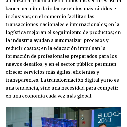
alcanzan a prácticamente todos los sectores. En la
banca permiten brindar servicios más rápidos e
inclusivos; en el comercio facilitan las
transacciones nacionales e internacionales; en la
SUBSCRIBE
logística mejoran el seguimiento de productos; en
la industria ayudan a automatizar procesos y
I've read and accept the
Privacy Policy
.
reducir costos; en la educación impulsan la
formación de profesionales preparados para los
nuevos desafíos; y en el sector público permiten
ofrecer servicios más ágiles, eficientes y
transparentes. La transformación digital ya no es
una tendencia, sino una necesidad para competir
en una economía cada vez más global.