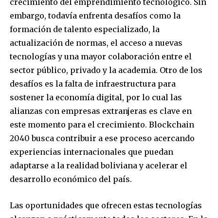
crecimiento del emprendimiento tecnológico. Sin
embargo, todavía enfrenta desafíos como la
formación de talento especializado, la
actualización de normas, el acceso a nuevas
tecnologías y una mayor colaboración entre el
sector público, privado y la academia. Otro de los
desafíos es la falta de infraestructura para
sostener la economía digital, por lo cual las
alianzas con empresas extranjeras es clave en
Join our community of
este momento para el crecimiento. Blockchain
SUBSCRIBERS and be part of the
2040 busca contribuir a ese proceso acercando
conversation.
experiencias internacionales que puedan
adaptarse a la realidad boliviana y acelerar el
To subscribe, simply enter your email address on our website
desarrollo económico del país.
or click the subscribe button below. Don't worry, we respect
your privacy and won't spam your inbox. Your information is
safe with us.
Las oportunidades que ofrecen estas tecnologías