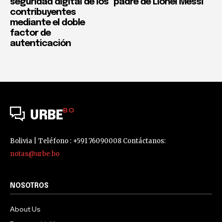
seguridad digital de los
padre de Lionel Messi
contribuyentes
mediante el doble
factor de
autenticación
BO
URBE
Bolivia | Teléfono : +591 76090008 Contáctanos:
notas@urbe.bo
NOSOTROS
About Us