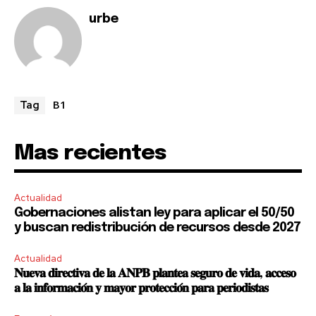
urbe
B1
Tag
Mas recientes
Actualidad
Gobernaciones alistan ley para aplicar el 50/50
y buscan redistribución de recursos desde 2027
Actualidad
𝐍𝐮𝐞𝐯𝐚 𝐝𝐢𝐫𝐞𝐜𝐭𝐢𝐯𝐚 𝐝𝐞 𝐥𝐚 𝐀𝐍𝐏𝐁 𝐩𝐥𝐚𝐧𝐭𝐞𝐚 𝐬𝐞𝐠𝐮𝐫𝐨 𝐝𝐞 𝐯𝐢𝐝𝐚, 𝐚𝐜𝐜𝐞𝐬𝐨
𝐚 𝐥𝐚 𝐢𝐧𝐟𝐨𝐫𝐦𝐚𝐜𝐢𝐨́𝐧 𝐲 𝐦𝐚𝐲𝐨𝐫 𝐩𝐫𝐨𝐭𝐞𝐜𝐜𝐢𝐨́𝐧 𝐩𝐚𝐫𝐚 𝐩𝐞𝐫𝐢𝐨𝐝𝐢𝐬𝐭𝐚𝐬