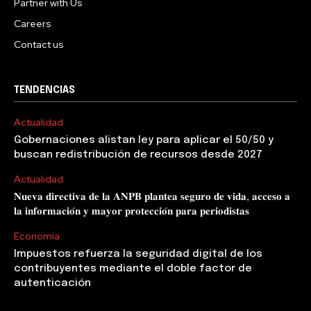
Partner with Us
Careers
Contact us
TENDENCIAS
Actualidad
Gobernaciones alistan ley para aplicar el 50/50 y
buscan redistribución de recursos desde 2027
Actualidad
𝐍𝐮𝐞𝐯𝐚 𝐝𝐢𝐫𝐞𝐜𝐭𝐢𝐯𝐚 𝐝𝐞 𝐥𝐚 𝐀𝐍𝐏𝐁 𝐩𝐥𝐚𝐧𝐭𝐞𝐚 𝐬𝐞𝐠𝐮𝐫𝐨 𝐝𝐞 𝐯𝐢𝐝𝐚, 𝐚𝐜𝐜𝐞𝐬𝐨 𝐚
𝐥𝐚 𝐢𝐧𝐟𝐨𝐫𝐦𝐚𝐜𝐢𝐨́𝐧 𝐲 𝐦𝐚𝐲𝐨𝐫 𝐩𝐫𝐨𝐭𝐞𝐜𝐜𝐢𝐨́𝐧 𝐩𝐚𝐫𝐚 𝐩𝐞𝐫𝐢𝐨𝐝𝐢𝐬𝐭𝐚𝐬
Economía
Impuestos refuerza la seguridad digital de los
contribuyentes mediante el doble factor de
autenticación