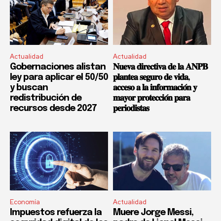
Actualidad
Actualidad
Gobernaciones alistan
𝐍𝐮𝐞𝐯𝐚 𝐝𝐢𝐫𝐞𝐜𝐭𝐢𝐯𝐚 𝐝𝐞 𝐥𝐚 𝐀𝐍𝐏𝐁
ley para aplicar el 50/50
𝐩𝐥𝐚𝐧𝐭𝐞𝐚 𝐬𝐞𝐠𝐮𝐫𝐨 𝐝𝐞 𝐯𝐢𝐝𝐚,
y buscan
𝐚𝐜𝐜𝐞𝐬𝐨 𝐚 𝐥𝐚 𝐢𝐧𝐟𝐨𝐫𝐦𝐚𝐜𝐢𝐨́𝐧 𝐲
redistribución de
𝐦𝐚𝐲𝐨𝐫 𝐩𝐫𝐨𝐭𝐞𝐜𝐜𝐢𝐨́𝐧 𝐩𝐚𝐫𝐚
recursos desde 2027
𝐩𝐞𝐫𝐢𝐨𝐝𝐢𝐬𝐭𝐚𝐬
Economía
Actualidad
Impuestos refuerza la
Muere Jorge Messi,