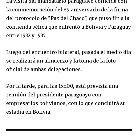
La visita del mandatario paraguayo coincide con
la conmemoración del 89 aniversario de la firma
del protocolo de “Paz del Chaco”, que puso fin a la
contienda bélica que enfrentó a Bolivia y Paraguay
Join our community of
entre 1932 y 1935.
SUBSCRIBERS and be part of the
conversation.
Luego del encuentro bilateral, pasada el medio día
To subscribe, simply enter your email address on our website
se realizará un almuerzo y la toma de la foto
or click the subscribe button below. Don't worry, we respect
oficial de ambas delegaciones.
your privacy and won't spam your inbox. Your information is
safe with us.
Por la tarde, para las 15h00, está prevista una
reunión del presidente paraguayo con
empresarios bolivianos, con lo que concluirá su
estadía en Bolivia.
SUBSCRIBE
I've read and accept the
Privacy Policy
.