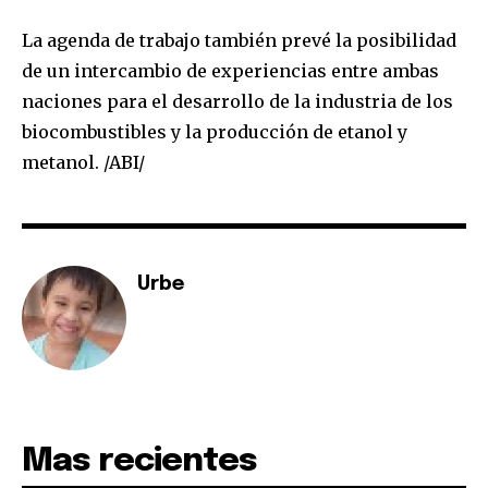
conversation.
La agenda de trabajo también prevé la posibilidad
To subscribe, simply enter your email address on our website
de un intercambio de experiencias entre ambas
or click the subscribe button below. Don't worry, we respect
your privacy and won't spam your inbox. Your information is
naciones para el desarrollo de la industria de los
safe with us.
biocombustibles y la producción de etanol y
metanol. /ABI/
SUBSCRIBE
Urbe
I've read and accept the
Privacy Policy
.
Mas recientes