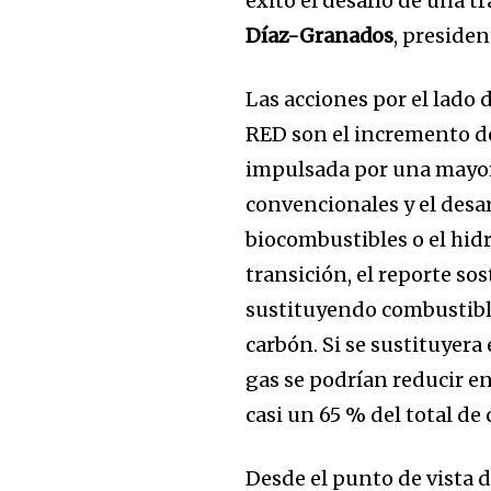
éxito el desafío de una 
Join our commu
Díaz-Granados
, presiden
SUBSCRIBERS an
Las acciones por el lado 
of the conversa
RED son el incremento de
To subscribe, simply enter your e
impulsada por una mayor 
the subscribe button below. Don'
convencionales y el desa
won't spam your inbox. Your infor
biocombustibles o el hid
transición, el reporte sos
sustituyendo combustible
carbón. Si se sustituyera
gas se podrían reducir en
casi un 65 % del total de
Desde el punto de vista d