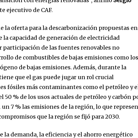
transición con energías renovadas”, afirmó
Sergio
nity of
te ejecutivo de CAF.
d be part
de la oferta para la descarbonización propuestas en
tion.
 la capacidad de generación de electricidad
mail address on our website or click
participación de las fuentes renovables no
t worry, we respect your privacy and
I've read and a
rrollo de combustibles de bajas emisiones como lo
mation is safe with us.
rógeno de bajas emisiones. Además, durante la
tiene que el gas puede jugar un rol crucial
s fósiles más contaminantes como el petróleo y e
 el 50 % de los usos actuales de petróleo y carbón p
 un 7 % las emisiones de la región, lo que represe
 compromisos que la región se fijó para 2030.
e la demanda, la eficiencia y el ahorro energético