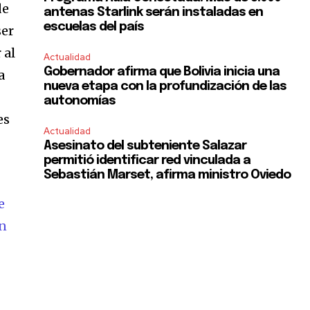
de
antenas Starlink serán instaladas en
escuelas del país
ser
 al
Actualidad
Gobernador afirma que Bolivia inicia una
a
nueva etapa con la profundización de las
autonomías
es
Actualidad
Asesinato del subteniente Salazar
permitió identificar red vinculada a
Sebastián Marset, afirma ministro Oviedo
e
ón