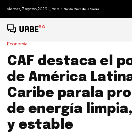
C
viernes, 7 agosto,2026
26.3
Santa Cruz de la Sierra
BO
URBE
Economía
CAF destaca el p
de América Latina
Caribe parala pr
de energía limpia
y estable