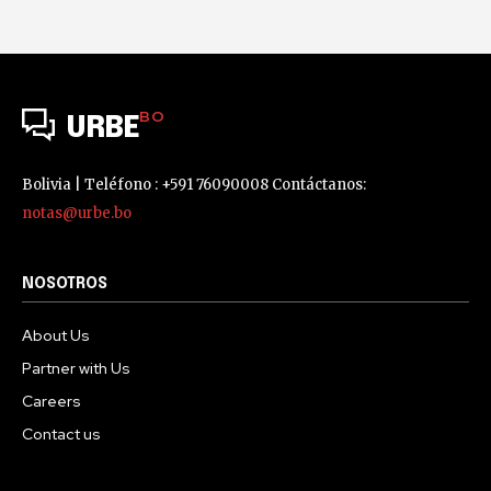
BO
URBE
Bolivia | Teléfono : +591 76090008 Contáctanos:
notas@urbe.bo
NOSOTROS
About Us
Partner with Us
Careers
Contact us