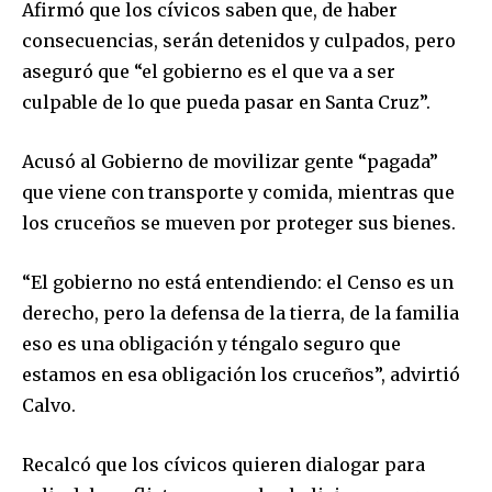
Afirmó que los cívicos saben que, de haber
consecuencias, serán detenidos y culpados, pero
aseguró que “el gobierno es el que va a ser
culpable de lo que pueda pasar en Santa Cruz”.
Acusó al Gobierno de movilizar gente “pagada”
que viene con transporte y comida, mientras que
los cruceños se mueven por proteger sus bienes.
Join our community of
“El gobierno no está entendiendo: el Censo es un
SUBSCRIBERS and be part of the
derecho, pero la defensa de la tierra, de la familia
conversation.
eso es una obligación y téngalo seguro que
estamos en esa obligación los cruceños”, advirtió
To subscribe, simply enter your email address on our website
or click the subscribe button below. Don't worry, we respect
Calvo.
your privacy and won't spam your inbox. Your information is
safe with us.
Recalcó que los cívicos quieren dialogar para