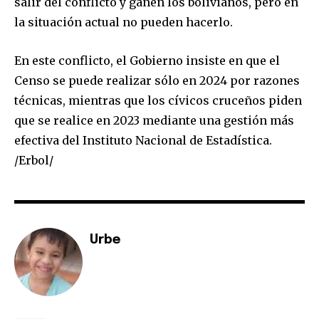
salir del conflicto y ganen los bolivianos, pero en
la situación actual no pueden hacerlo.
En este conflicto, el Gobierno insiste en que el
SUBSCRIBE
Censo se puede realizar sólo en 2024 por razones
técnicas, mientras que los cívicos cruceños piden
I've read and accept the
Privacy Policy
.
que se realice en 2023 mediante una gestión más
efectiva del Instituto Nacional de Estadística.
/Erbol/
Urbe