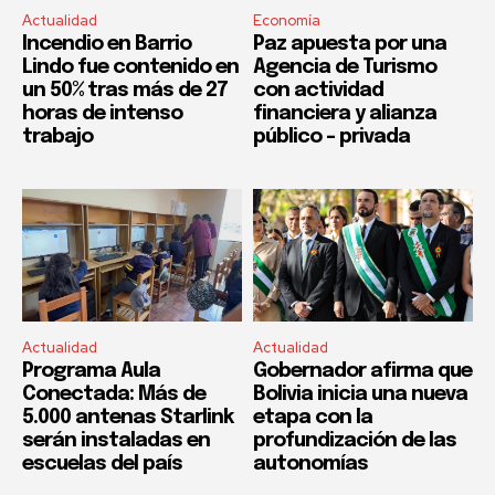
Actualidad
Economía
Incendio en Barrio
Paz apuesta por una
Lindo fue contenido en
Agencia de Turismo
un 50% tras más de 27
con actividad
horas de intenso
financiera y alianza
trabajo
público – privada
Actualidad
Actualidad
Programa Aula
Gobernador afirma que
Conectada: Más de
Bolivia inicia una nueva
5.000 antenas Starlink
etapa con la
serán instaladas en
profundización de las
escuelas del país
autonomías