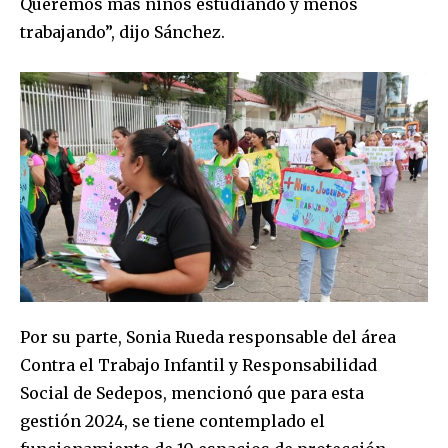
Queremos más niños estudiando y menos
trabajando”, dijo Sánchez.
Join our community of
SUBSCRIBERS and be part of the
conversation.
To subscribe, simply enter your email address on our website
or click the subscribe button below. Don't worry, we respect
your privacy and won't spam your inbox. Your information is
safe with us.
Por su parte, Sonia Rueda responsable del área
Contra el Trabajo Infantil y Responsabilidad
Social de Sedepos, mencionó que para esta
gestión 2024, se tiene contemplado el
SUBSCRIBE