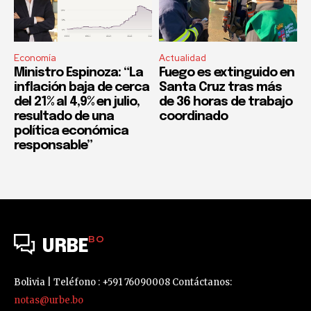
Economía
Actualidad
Ministro Espinoza: “La
Fuego es extinguido en
inflación baja de cerca
Santa Cruz tras más
del 21% al 4,9% en julio,
de 36 horas de trabajo
resultado de una
coordinado
política económica
responsable”
BO
URBE
Bolivia | Teléfono : +591 76090008 Contáctanos:
notas@urbe.bo