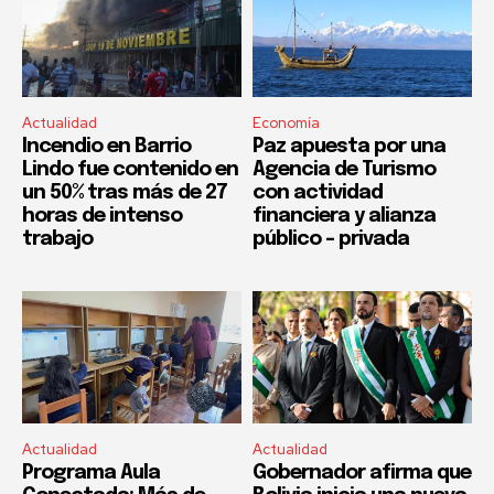
Actualidad
Economía
Incendio en Barrio
Paz apuesta por una
Lindo fue contenido en
Agencia de Turismo
un 50% tras más de 27
con actividad
horas de intenso
financiera y alianza
trabajo
público – privada
Actualidad
Actualidad
Programa Aula
Gobernador afirma que