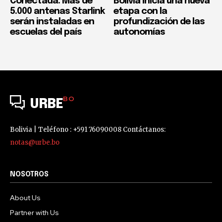
Conectada: Más de
Bolivia inicia una nueva
5.000 antenas Starlink
etapa con la
serán instaladas en
profundización de las
escuelas del país
autonomías
BO
URBE
Bolivia | Teléfono : +591 76090008 Contáctanos:
notas@urbe.bo
NOSOTROS
About Us
Partner with Us