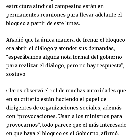
estructura sindical campesina están en
permanentes reuniones para llevar adelante el
Join our community of
bloqueo a partir de este lunes.
SUBSCRIBERS and be part of the
conversation.
Añadió que la única manera de frenar el bloqueo
era abrir el diálogo y atender sus demandas,
To subscribe, simply enter your email address on our website
“esperábamos alguna nota formal del gobierno
or click the subscribe button below. Don't worry, we respect
your privacy and won't spam your inbox. Your information is
para realizar el diálogo, pero no hay respuesta”,
safe with us.
sostuvo.
Claros observó el rol de muchas autoridades que
en su criterio están haciendo el papel de
dirigentes de organizaciones sociales, además
SUBSCRIBE
con “provocaciones. Usan a los ministros para
provocarnos”, todo parece que el más interesado
I've read and accept the
Privacy Policy
.
en que haya el bloqueo es el Gobierno, afirmó.