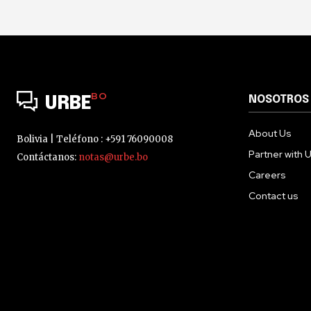
BO
NOSOTROS
URBE
About Us
Bolivia | Teléfono : +591 76090008
Partner with 
Contáctanos:
notas@urbe.bo
Careers
Contact us