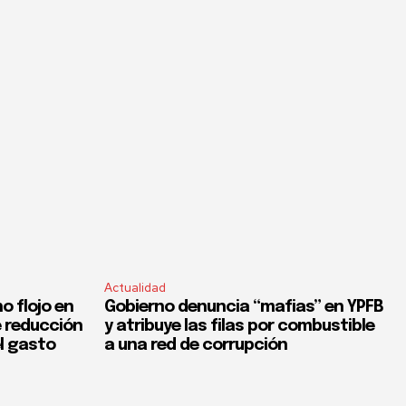
Actualidad
o flojo en
Gobierno denuncia “mafias” en YPFB
e reducción
y atribuye las filas por combustible
el gasto
a una red de corrupción