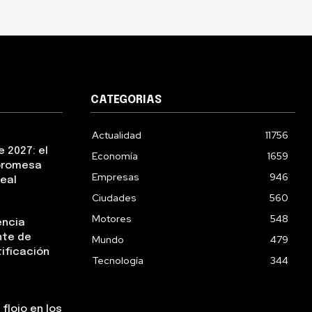
CATEGORIAS
Actualidad
11756
 2027: el
Economía
1659
 promesa
Empresas
946
real
Ciudades
560
Motores
548
encia
nte de
Mundo
479
tificación
Tecnología
344
flojo en los