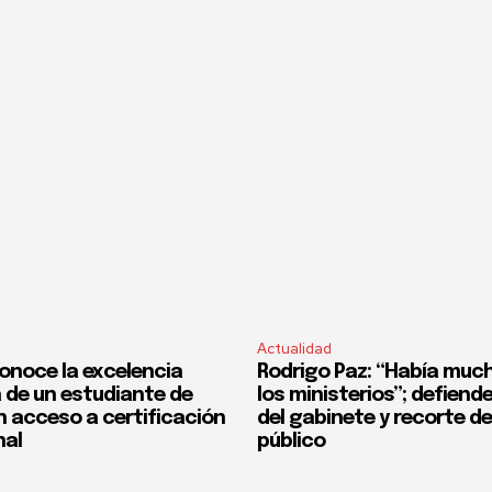
Actualidad
onoce la excelencia
Rodrigo Paz: “Había much
de un estudiante de
los ministerios”; defiend
n acceso a certificación
del gabinete y recorte d
nal
público