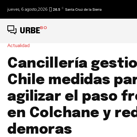
C
jueves, 6 agosto,2026
26.5
Santa Cruz de la Sierra
BO
URBE
Actualidad
Cancillería gesti
Chile medidas pa
agilizar el paso f
en Colchane y re
demoras