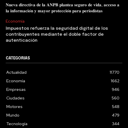
𝐍𝐮𝐞𝐯𝐚 𝐝𝐢𝐫𝐞𝐜𝐭𝐢𝐯𝐚 𝐝𝐞 𝐥𝐚 𝐀𝐍𝐏𝐁 𝐩𝐥𝐚𝐧𝐭𝐞𝐚 𝐬𝐞𝐠𝐮𝐫𝐨 𝐝𝐞 𝐯𝐢𝐝𝐚, 𝐚𝐜𝐜𝐞𝐬𝐨 𝐚
𝐥𝐚 𝐢𝐧𝐟𝐨𝐫𝐦𝐚𝐜𝐢𝐨́𝐧 𝐲 𝐦𝐚𝐲𝐨𝐫 𝐩𝐫𝐨𝐭𝐞𝐜𝐜𝐢𝐨́𝐧 𝐩𝐚𝐫𝐚 𝐩𝐞𝐫𝐢𝐨𝐝𝐢𝐬𝐭𝐚𝐬
Economía
Impuestos refuerza la seguridad digital de los
contribuyentes mediante el doble factor de
autenticación
CATEGORIAS
Actualidad
11770
Economía
1662
Empresas
946
Ciudades
560
Motores
548
Mundo
479
Tecnología
344