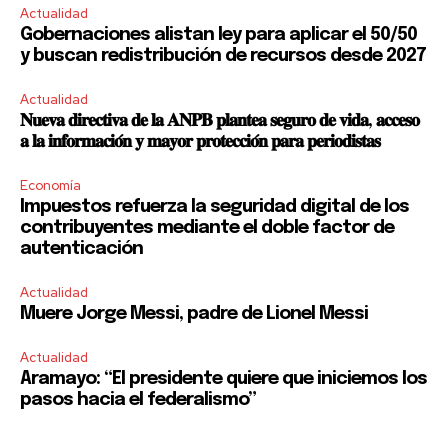
Actualidad
Gobernaciones alistan ley para aplicar el 50/50
y buscan redistribución de recursos desde 2027
Actualidad
𝐍𝐮𝐞𝐯𝐚 𝐝𝐢𝐫𝐞𝐜𝐭𝐢𝐯𝐚 𝐝𝐞 𝐥𝐚 𝐀𝐍𝐏𝐁 𝐩𝐥𝐚𝐧𝐭𝐞𝐚 𝐬𝐞𝐠𝐮𝐫𝐨 𝐝𝐞 𝐯𝐢𝐝𝐚, 𝐚𝐜𝐜𝐞𝐬𝐨
𝐚 𝐥𝐚 𝐢𝐧𝐟𝐨𝐫𝐦𝐚𝐜𝐢𝐨́𝐧 𝐲 𝐦𝐚𝐲𝐨𝐫 𝐩𝐫𝐨𝐭𝐞𝐜𝐜𝐢𝐨́𝐧 𝐩𝐚𝐫𝐚 𝐩𝐞𝐫𝐢𝐨𝐝𝐢𝐬𝐭𝐚𝐬
Economía
Impuestos refuerza la seguridad digital de los
contribuyentes mediante el doble factor de
autenticación
Actualidad
Muere Jorge Messi, padre de Lionel Messi
Actualidad
Aramayo: “El presidente quiere que iniciemos los
pasos hacia el federalismo”