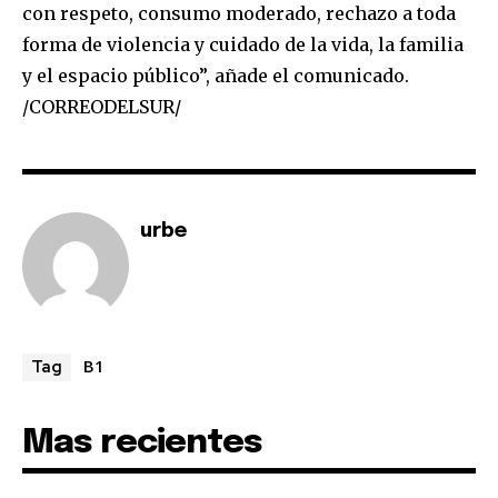
con respeto, consumo moderado, rechazo a toda
conversation.
forma de violencia y cuidado de la vida, la familia
To subscribe, simply enter your email address on our website
y el espacio público”, añade el comunicado.
or click the subscribe button below. Don't worry, we respect
/CORREODELSUR/
your privacy and won't spam your inbox. Your information is
safe with us.
urbe
SUBSCRIBE
I've read and accept the
Privacy Policy
.
B1
Tag
Mas recientes