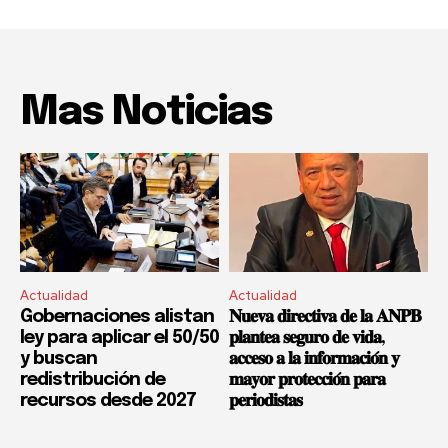
Mas Noticias
Actualidad
Actualidad
Gobernaciones alistan
𝐍𝐮𝐞𝐯𝐚 𝐝𝐢𝐫𝐞𝐜𝐭𝐢𝐯𝐚 𝐝𝐞 𝐥𝐚 𝐀𝐍𝐏𝐁
ley para aplicar el 50/50
𝐩𝐥𝐚𝐧𝐭𝐞𝐚 𝐬𝐞𝐠𝐮𝐫𝐨 𝐝𝐞 𝐯𝐢𝐝𝐚,
y buscan
𝐚𝐜𝐜𝐞𝐬𝐨 𝐚 𝐥𝐚 𝐢𝐧𝐟𝐨𝐫𝐦𝐚𝐜𝐢𝐨́𝐧 𝐲
redistribución de
𝐦𝐚𝐲𝐨𝐫 𝐩𝐫𝐨𝐭𝐞𝐜𝐜𝐢𝐨́𝐧 𝐩𝐚𝐫𝐚
recursos desde 2027
𝐩𝐞𝐫𝐢𝐨𝐝𝐢𝐬𝐭𝐚𝐬