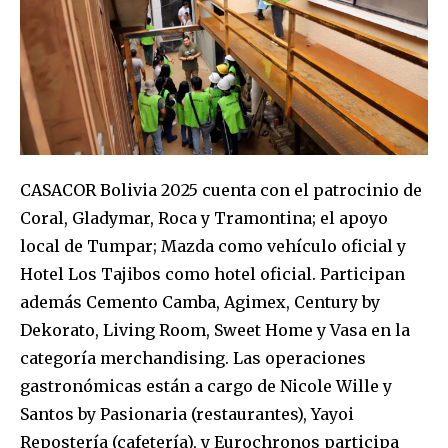
conversation.
To subscribe, simply enter your email address on our website
or click the subscribe button below. Don't worry, we respect
your privacy and won't spam your inbox. Your information is
safe with us.
CASACOR Bolivia 2025 cuenta con el patrocinio de
Coral, Gladymar, Roca y Tramontina; el apoyo
SUBSCRIBE
local de Tumpar; Mazda como vehículo oficial y
Hotel Los Tajibos como hotel oficial. Participan
I've read and accept the
Privacy Policy
.
además Cemento Camba, Agimex, Century by
Dekorato, Living Room, Sweet Home y Vasa en la
categoría merchandising. Las operaciones
gastronómicas están a cargo de Nicole Wille y
Santos by Pasionaria (restaurantes), Yayoi
Repostería (cafetería), y Eurochronos participa