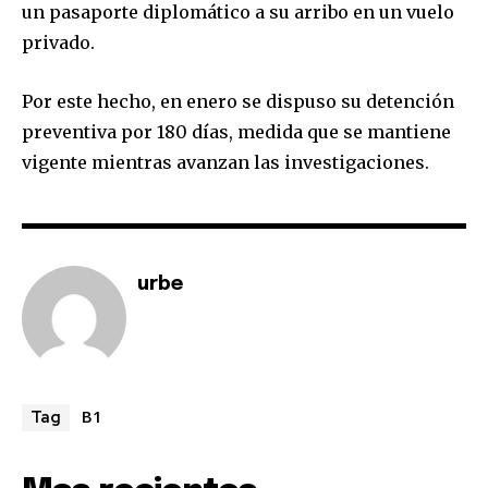
un pasaporte diplomático a su arribo en un vuelo
privado.
Por este hecho, en enero se dispuso su detención
preventiva por 180 días, medida que se mantiene
vigente mientras avanzan las investigaciones.
Join our community of
SUBSCRIBERS and be part of the
urbe
conversation.
To subscribe, simply enter your email address on our website
or click the subscribe button below. Don't worry, we respect
your privacy and won't spam your inbox. Your information is
safe with us.
B1
Tag