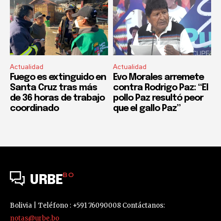
Actualidad
Actualidad
Fuego es extinguido en
Evo Morales arremete
Santa Cruz tras más
contra Rodrigo Paz: “El
de 36 horas de trabajo
pollo Paz resultó peor
coordinado
que el gallo Paz”
BO
URBE
Bolivia | Teléfono : +591 76090008 Contáctanos:
notas@urbe.bo