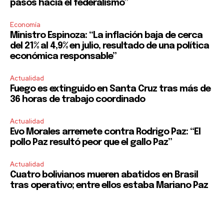
SUBSCRIBE
pasos hacia el federalismo”
Economía
I've read and accept the
Privacy Policy
.
Ministro Espinoza: “La inflación baja de cerca
del 21% al 4,9% en julio, resultado de una política
económica responsable”
Actualidad
Fuego es extinguido en Santa Cruz tras más de
36 horas de trabajo coordinado
Actualidad
Evo Morales arremete contra Rodrigo Paz: “El
pollo Paz resultó peor que el gallo Paz”
Actualidad
Cuatro bolivianos mueren abatidos en Brasil
tras operativo; entre ellos estaba Mariano Paz