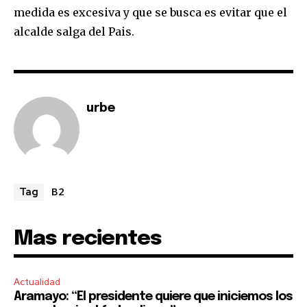
medida es excesiva y que se busca es evitar que el
alcalde salga del Pais.
urbe
Join our community of
SUBSCRIBERS and be part of the
conversation.
To subscribe, simply enter your email address on our website
or click the subscribe button below. Don't worry, we respect
B2
Tag
your privacy and won't spam your inbox. Your information is
safe with us.
Mas recientes
Actualidad
Aramayo: “El presidente quiere que iniciemos los