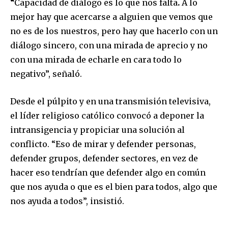
“
Capacidad de diálogo es lo que nos falta
.
A lo
mejor hay que acercarse a alguien que vemos que
no es de los nuestros, pero hay que hacerlo con un
diálogo sincero, con una mirada de aprecio y no
Join our community of
con una mirada de echarle en cara todo lo
SUBSCRIBERS and be part of the
negativo”, señaló.
conversation.
Desde el púlpito y en una transmisión televisiva,
To subscribe, simply enter your email address on our website
el líder religioso católico convocó a deponer la
or click the subscribe button below. Don't worry, we respect
your privacy and won't spam your inbox. Your information is
intransigencia y propiciar una solución al
safe with us.
conflicto. “Eso de mirar y defender personas,
defender grupos, defender sectores, en vez de
hacer eso tendrían que defender algo en común
que nos ayuda o que es el bien para todos, algo que
nos ayuda a todos”, insistió.
SUBSCRIBE