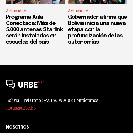
Actualidad
Actualidad
Programa Aula
Gobernador afirma que
Conectada: Más de
Bolivia inicia una nueva
5.000 antenas Starlink
etapa con la
serán instaladas en
profundización de las
escuelas del país
autonomías
BO
URBE
Bolivia | Teléfono : +591 76090008 Contáctanos:
notas@urbe.bo
NOSOTROS