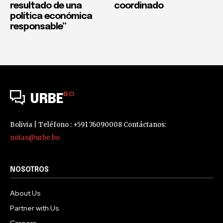
resultado de una
coordinado
política económica
responsable”
BO
URBE
Bolivia | Teléfono : +591 76090008 Contáctanos:
notas@urbe.bo
NOSOTROS
About Us
Partner with Us
Careers