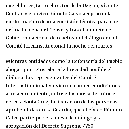
que el lunes, tanto el rector de la Uagrm, Vicente
Cuellar, y el cívico Rómulo Calvo aceptaron la
Join our community of
conformación de una comisión técnica para que
SUBSCRIBERS and be part of the
defina la fecha del Censo, y tras el anuncio del
conversation.
Gobierno nacional de reactivar el diálogo con el
Comité Interinstitucional la noche del martes.
To subscribe, simply enter your email address on our website
or click the subscribe button below. Don't worry, we respect
your privacy and won't spam your inbox. Your information is
Mientras entidades como la Defensoría del Pueblo
safe with us.
abogan por reinstalar a la brevedad posible el
diálogo, los representantes del Comité
Interinstitucional volvieron a poner condiciones
a un acercamiento, entre ellas que se termine el
cerco a Santa Cruz, la liberación de las personas
SUBSCRIBE
aprehendidas en La Guardia, que el cívico Rómulo
Calvo participe de la mesa de diálogo y la
I've read and accept the
Privacy Policy
.
abrogación del Decreto Supremo 4760.