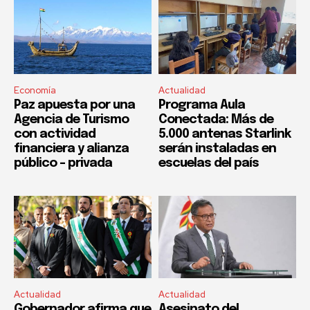
Economía
Actualidad
Paz apuesta por una
Programa Aula
Agencia de Turismo
Conectada: Más de
con actividad
5.000 antenas Starlink
financiera y alianza
serán instaladas en
público – privada
escuelas del país
Actualidad
Actualidad
Gobernador afirma que
Asesinato del