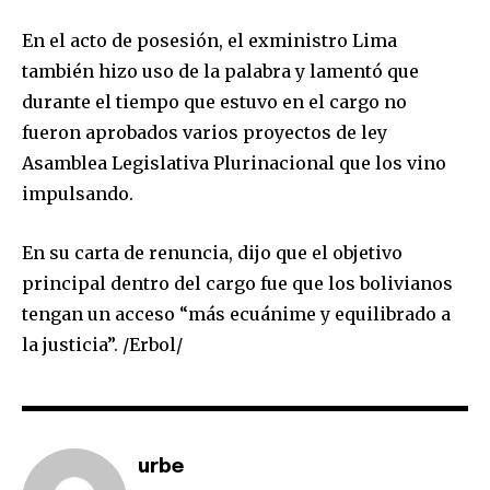
En el acto de posesión, el exministro Lima
también hizo uso de la palabra y lamentó que
durante el tiempo que estuvo en el cargo no
Join our community of
SUBSCRIBERS and be part of the
fueron aprobados varios proyectos de ley
conversation.
Asamblea Legislativa Plurinacional que los vino
impulsando.
To subscribe, simply enter your email address on our website
or click the subscribe button below. Don't worry, we respect
your privacy and won't spam your inbox. Your information is
En su carta de renuncia, dijo que el objetivo
safe with us.
principal dentro del cargo fue que los bolivianos
tengan un acceso “más ecuánime y equilibrado a
la justicia”. /Erbol/
SUBSCRIBE
urbe
I've read and accept the
Privacy Policy
.