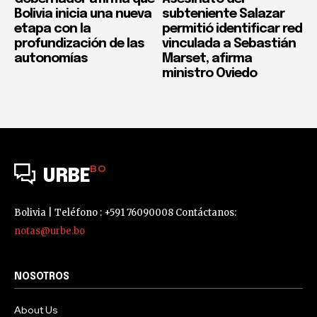
Bolivia inicia una nueva
subteniente Salazar
etapa con la
permitió identificar red
profundización de las
vinculada a Sebastián
autonomías
Marset, afirma
ministro Oviedo
BO
URBE
Bolivia | Teléfono : +591 76090008 Contáctanos:
notas@urbe.bo
NOSOTROS
About Us