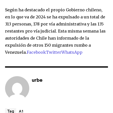
Join our community of
Según ha destacado el propio Gobierno chileno,
SUBSCRIBERS and be part of the
en lo que va de 2024 se ha expulsado a un total de
conversation.
313 personas, 178 por vía administrativa y las 135
To subscribe, simply enter your email address on our website
restantes pro vía judicial. Esta misma semana las
or click the subscribe button below. Don't worry, we respect
autoridades de Chile han informado de la
your privacy and won't spam your inbox. Your information is
safe with us.
expulsión de otros 150 migrantes rumbo a
Venezuela.
Facebook
Twitter
WhatsApp
SUBSCRIBE
urbe
I've read and accept the
Privacy Policy
.
A1
Tag