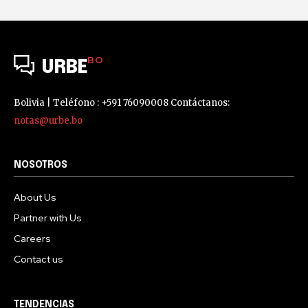
BO
URBE
Bolivia | Teléfono : +591 76090008 Contáctanos:
notas@urbe.bo
NOSOTROS
About Us
Partner with Us
Careers
Contact us
TENDENCIAS