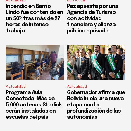
Actualidad
Economía
Incendio en Barrio
Paz apuesta por una
Lindo fue contenido en
Agencia de Turismo
un 50% tras más de 27
con actividad
horas de intenso
financiera y alianza
trabajo
público – privada
Actualidad
Actualidad
Programa Aula
Gobernador afirma que
Conectada: Más de
Bolivia inicia una nueva
5.000 antenas Starlink
etapa con la
serán instaladas en
profundización de las
escuelas del país
autonomías