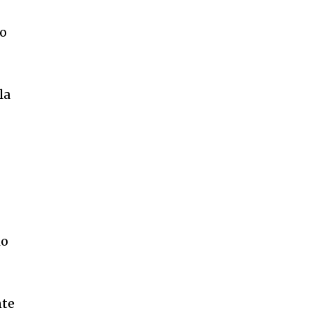
lo
la
io
nte