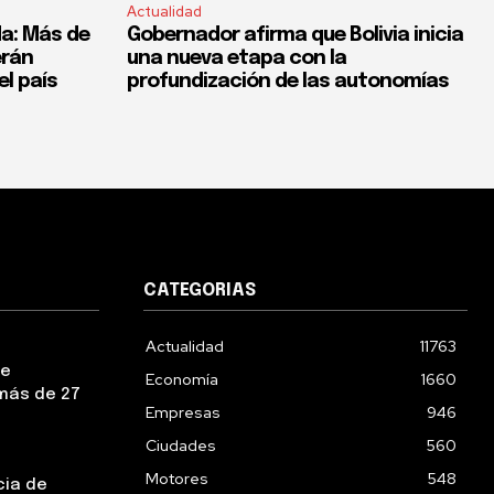
Actualidad
a: Más de
Gobernador afirma que Bolivia inicia
erán
una nueva etapa con la
el país
profundización de las autonomías
CATEGORIAS
Actualidad
11763
ue
Economía
1660
más de 27
Empresas
946
Ciudades
560
Motores
548
cia de