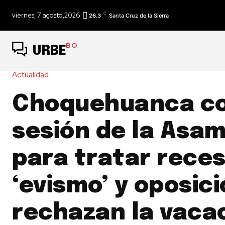
C
viernes, 7 agosto,2026
26.3
Santa Cruz de la Sierra
BO
URBE
Actualidad
Choquehuanca c
sesión de la Asa
para tratar reces
‘evismo’ y oposic
rechazan la vaca