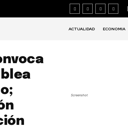
ACTUALIDAD
ECONOMIA
onvoca
mblea
o;
Screenshot
ión
ción