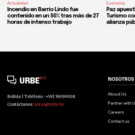
Actualidad
Economía
Incendio en Barrio Lindo fue
Paz apuest
contenido en un 50% tras más de 27
Turismo co
horas de intenso trabajo
alianza púb
BO
NOSOTROS
URBE
About Us
Bolivia | Teléfono : +591 76090008
Partner with 
Contáctanos:
notas@urbe.bo
Careers
Contact us