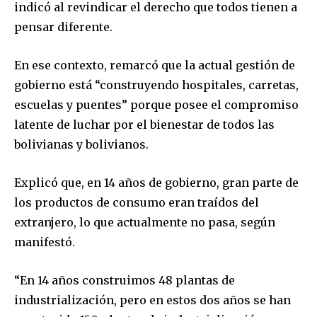
SUBSCRIBERS and be part of the
indicó al revindicar el derecho que todos tienen a
conversation.
pensar diferente.
To subscribe, simply enter your email address on our website
or click the subscribe button below. Don't worry, we respect
En ese contexto, remarcó que la actual gestión de
your privacy and won't spam your inbox. Your information is
gobierno está “construyendo hospitales, carretas,
safe with us.
escuelas y puentes” porque posee el compromiso
latente de luchar por el bienestar de todos las
bolivianas y bolivianos.
Explicó que, en 14 años de gobierno, gran parte de
SUBSCRIBE
los productos de consumo eran traídos del
extranjero, lo que actualmente no pasa, según
I've read and accept the
Privacy Policy
.
manifestó.
“En 14 años construimos 48 plantas de
industrialización, pero en estos dos años se han