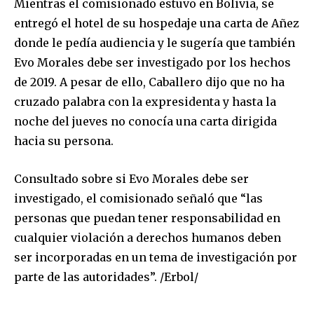
or click the subscribe button below. Don't worry, we respect
Mientras el comisionado estuvo en Bolivia, se
your privacy and won't spam your inbox. Your information is
entregó el hotel de su hospedaje una carta de Añez
safe with us.
donde le pedía audiencia y le sugería que también
Evo Morales debe ser investigado por los hechos
de 2019. A pesar de ello, Caballero dijo que no ha
cruzado palabra con la expresidenta y hasta la
noche del jueves no conocía una carta dirigida
SUBSCRIBE
hacia su persona.
I've read and accept the
Privacy Policy
.
Consultado sobre si Evo Morales debe ser
investigado, el comisionado señaló que “las
personas que puedan tener responsabilidad en
cualquier violación a derechos humanos deben
ser incorporadas en un tema de investigación por
parte de las autoridades”. /Erbol/