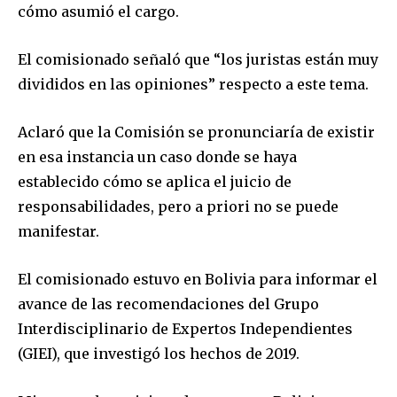
cómo asumió el cargo.
El comisionado señaló que “los juristas están muy
divididos en las opiniones” respecto a este tema.
Aclaró que la Comisión se pronunciaría de existir
en esa instancia un caso donde se haya
establecido cómo se aplica el juicio de
responsabilidades, pero a priori no se puede
manifestar.
El comisionado estuvo en Bolivia para informar el
Join our community of
avance de las recomendaciones del Grupo
SUBSCRIBERS and be part of the
Interdisciplinario de Expertos Independientes
conversation.
(GIEI), que investigó los hechos de 2019.
To subscribe, simply enter your email address on our website