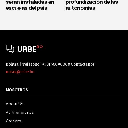
serán instaladas en
profundización de las
escuelas del país
autonomías
BO
URBE
Bolivia | Teléfono : +591 76090008 Contáctanos:
notas@urbe.bo
NOSOTROS
About Us
Partner with Us
Careers