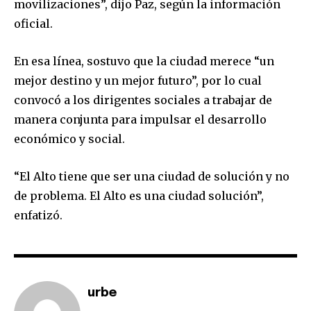
movilizaciones”, dijo Paz, según la información
oficial.
En esa línea, sostuvo que la ciudad merece “un
mejor destino y un mejor futuro”, por lo cual
convocó a los dirigentes sociales a trabajar de
manera conjunta para impulsar el desarrollo
económico y social.
“El Alto tiene que ser una ciudad de solución y no
Join our community of
de problema. El Alto es una ciudad solución”,
SUBSCRIBERS and be part of the
enfatizó.
conversation.
To subscribe, simply enter your email address on our website
or click the subscribe button below. Don't worry, we respect
your privacy and won't spam your inbox. Your information is
urbe
safe with us.