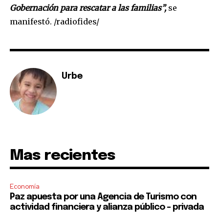
Gobernación para rescatar a las familias”,
se
To subscribe, simply enter your email address on our website
manifestó. /radiofides/
or click the subscribe button below. Don't worry, we respect
your privacy and won't spam your inbox. Your information is
safe with us.
Urbe
SUBSCRIBE
I've read and accept the
Privacy Policy
.
Mas recientes
Economía
Paz apuesta por una Agencia de Turismo con
actividad financiera y alianza público – privada