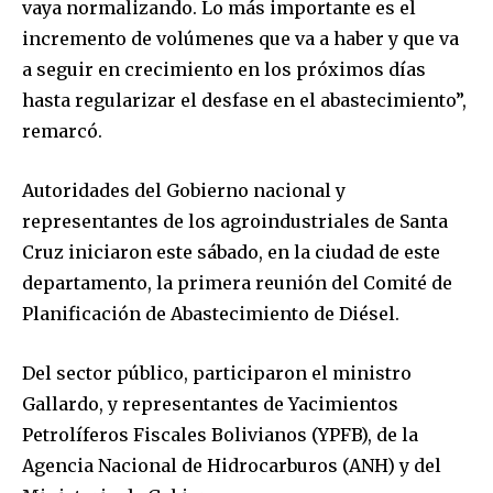
vaya normalizando. Lo más importante es el
incremento de volúmenes que va a haber y que va
a seguir en crecimiento en los próximos días
hasta regularizar el desfase en el abastecimiento”,
remarcó.
Join our community of
SUBSCRIBERS and be part of the
Autoridades del Gobierno nacional y
conversation.
representantes de los agroindustriales de Santa
To subscribe, simply enter your email address on our website
Cruz iniciaron este sábado, en la ciudad de este
or click the subscribe button below. Don't worry, we respect
departamento, la primera reunión del Comité de
your privacy and won't spam your inbox. Your information is
Planificación de Abastecimiento de Diésel.
safe with us.
Del sector público, participaron el ministro
Gallardo, y representantes de Yacimientos
Petrolíferos Fiscales Bolivianos (YPFB), de la
SUBSCRIBE
Agencia Nacional de Hidrocarburos (ANH) y del