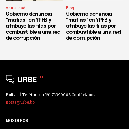
Actualidad
Blog
Gobierno denuncia
Gobierno denuncia
“mafias” en YPFB y
“mafias” en YPFB y
atribuye las filas por
atribuye las filas por
combustible a una red
combustible a una red
de corrupción
de corrupción
BO
URBE
Bolivia | Teléfono : +591 76090008 Contáctanos:
notas@urbe.bo
NOSOTROS